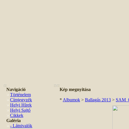
Navigáció
Kép megnyitása
Történelem
Címjegyzék
*
Albumok
>
Ballagás 2013
>
SAM_0
Helyi Hírek
Helyi Sajtó
Cikkek
Galéria
- Látnivalók