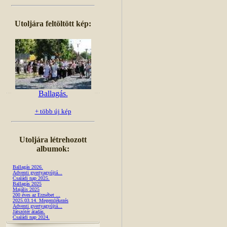
Utoljára feltöltött kép:
Ballagás.
+ több új kép
Utoljára létrehozott
albumok:
Ballagás 2026.
Adventi gyertyagyújtá...
Családi nap 2025.
Ballagás 2025
Majális 2025
200 éves az Erzsébet ...
2025.03.14. Megemlékezés
Adventi gyertyagyújtá...
Játszótér átadás.
Családi nap 2024.