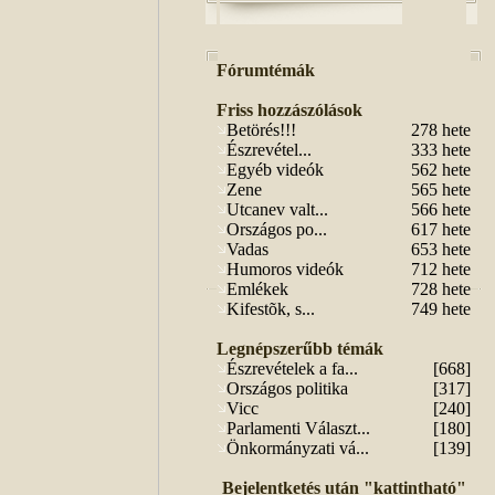
Fórumtémák
Friss hozzászólások
Betörés!!!
278 hete
Észrevétel...
333 hete
Egyéb videók
562 hete
Zene
565 hete
Utcanev valt...
566 hete
Országos po...
617 hete
Vadas
653 hete
Humoros videók
712 hete
Emlékek
728 hete
Kifestõk, s...
749 hete
Legnépszerűbb témák
Észrevételek a fa...
[668]
Országos politika
[317]
Vicc
[240]
Parlamenti Választ...
[180]
Önkormányzati vá...
[139]
Bejelentketés után "kattintható"