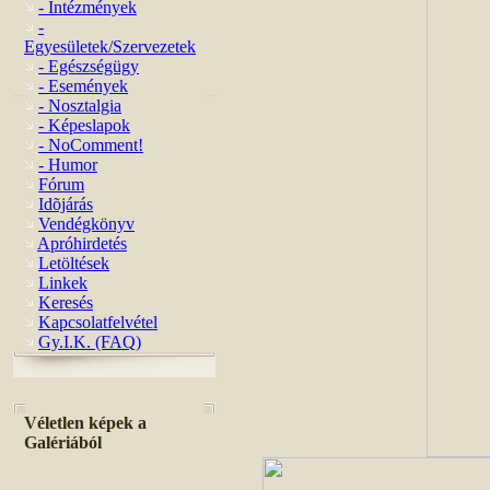
- Intézmények
-
Egyesületek/Szervezetek
- Egészségügy
- Események
- Nosztalgia
- Képeslapok
- NoComment!
- Humor
Fórum
Idõjárás
Vendégkönyv
Apróhirdetés
Letöltések
Linkek
Keresés
Kapcsolatfelvétel
Gy.I.K. (FAQ)
Véletlen képek a
Galériából