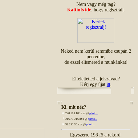
Nem vagy még tag?
Kattints ide
, hogy regisztrálj.
Neked nem kerül semmibe csupán 2
percedbe,
de ezzel elismered a munkánkat!
Elfelejtetted a jelszavad?
Kérj egy újat
itt
.
Ki, mit néz?
220.181.108.xxx @
photo...
216.73.216.xxx @
photo...
92.251.90.xxx @
photo...
Egyszerre 198 fő a rekord.