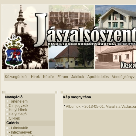
Községünkről
Hírek
Képtár
Fórum
Játékok
Apróhirdetés
Vendégkönyv
Navigáció
Kép megnyitása
Történelem
Címjegyzék
*
Albumok
>
2013-05-01. Majális a Vadasba
Helyi Hírek
Helyi Sajtó
Cikkek
Galéria
- Látnivalók
- Intézmények