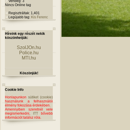
Vendég: 3
Nincs Online tag
Regisztráltak: 1,401
Legújabb tag:
Kis Ferenc
Híreink egy részét nekik
köszönhetjük:
SzolJOn.hu
Police.hu
MTI.hu
Köszönjük!
Cookie Info
Honlapunkon
sütiket (cookie)
használunk a felhasználói
élmény fokozása érdekében.
Amennyiben szeretnél vele
megismerkedni,
ITT
bővebb
információt találsz róla.