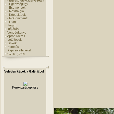
- Egyesületek/Szervezetek
- Egészségügy
- Események
- Nosztalgia
- Képeslapok
- NoComment!
- Humor
Fórum
Idõjárás
Vendégkönyv
Apróhirdetés
Letöltések
Linkek
Keresés
Kapcsolatfelvétel
Gy.I.K. (FAQ)
Véletlen képek a Galériából
Kerékpárút építése