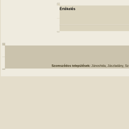
Értékelés
Szomszédos települések:
Jánoshida, Jászladány, S