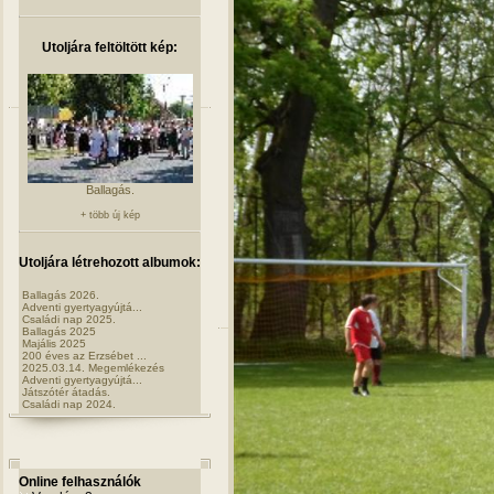
Utoljára feltöltött kép:
Ballagás.
+ több új kép
Utoljára létrehozott albumok:
Ballagás 2026.
Adventi gyertyagyújtá...
Családi nap 2025.
Ballagás 2025
Majális 2025
200 éves az Erzsébet ...
2025.03.14. Megemlékezés
Adventi gyertyagyújtá...
Játszótér átadás.
Családi nap 2024.
Online felhasználók