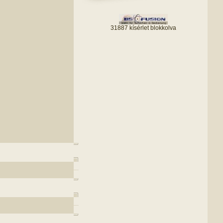
31887 kísérlet blokkolva