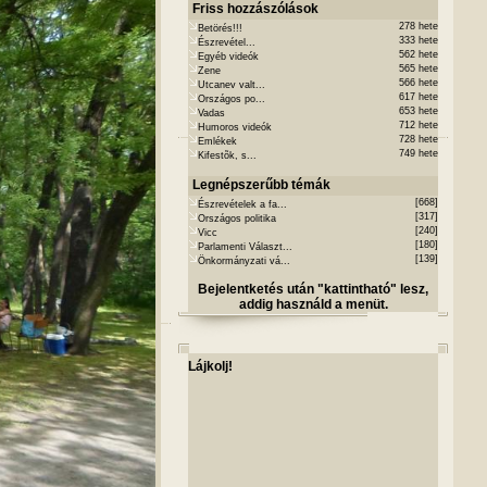
Friss hozzászólások
278 hete
Betörés!!!
333 hete
Észrevétel...
562 hete
Egyéb videók
565 hete
Zene
566 hete
Utcanev valt...
617 hete
Országos po...
653 hete
Vadas
712 hete
Humoros videók
728 hete
Emlékek
749 hete
Kifestõk, s...
Legnépszerűbb témák
[668]
Észrevételek a fa...
[317]
Országos politika
[240]
Vicc
[180]
Parlamenti Választ...
[139]
Önkormányzati vá...
Bejelentketés után "kattintható" lesz,
addig használd a menüt.
Lájkolj!