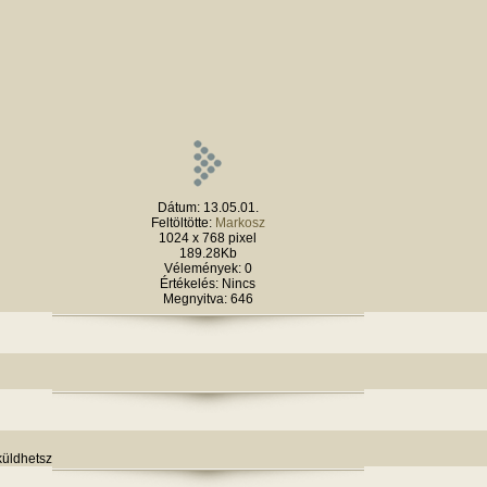
Dátum: 13.05.01.
Feltöltötte:
Markosz
1024 x 768 pixel
189.28Kb
Vélemények: 0
Értékelés: Nincs
Megnyitva: 646
küldhetsz