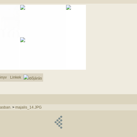
önyv
Linkek
Időjárás
dasban.
>
majalis_14.JPG