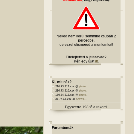
Neked nem kerül semmibe csupán 2
percedbe,
de ezzel elismered a munkánkat!
Elfelejtetted a jelszavad?
Kérj egy újat
itt
.
Ki, mit néz?
216.73.217.xxx @
photo...
216.73.216.xxx @
photo...
186.64.212.xxx @
photo...
34.76.41.xxx @
neews...
Egyszerre 198 fő a rekord.
Fórumtémák