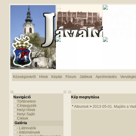
Községünkről
Hírek
Képtár
Fórum
Játékok
Apróhirdetés
Vendégk
Navigáció
Kép megnyitása
Történelem
Címjegyzék
*
Albumok
>
2013-05-01. Majális a Va
Helyi Hírek
Helyi Sajtó
Cikkek
Galéria
- Látnivalók
- Intézmények