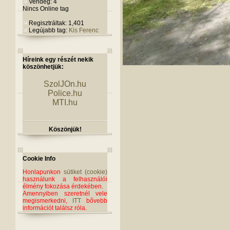
Vendég: 4
Nincs Online tag
Regisztráltak: 1,401
Legújabb tag:
Kis Ferenc
Híreink egy részét nekik
köszönhetjük:
SzolJOn.hu
Police.hu
MTI.hu
Köszönjük!
Cookie Info
Honlapunkon
sütiket (cookie)
használunk a felhasználói
élmény fokozása érdekében.
Amennyiben szeretnél vele
megismerkedni,
ITT
bővebb
információt találsz róla.