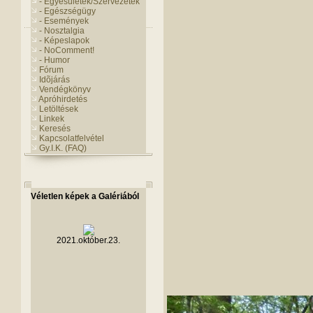
- Egyesületek/Szervezetek
- Egészségügy
- Események
- Nosztalgia
- Képeslapok
- NoComment!
- Humor
Fórum
Idõjárás
Vendégkönyv
Apróhirdetés
Letöltések
Linkek
Keresés
Kapcsolatfelvétel
Gy.I.K. (FAQ)
Véletlen képek a Galériából