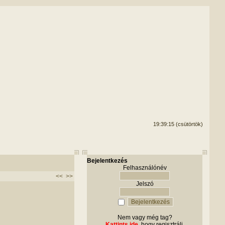
19:39:15 (csütörtök)
Bejelentkezés
Felhasználónév
<<
>>
Jelszó
Nem vagy még tag?
Kattints ide
, hogy regisztrálj.