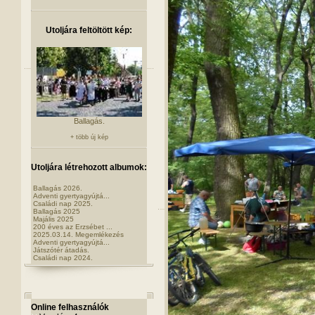
Utoljára feltöltött kép:
Ballagás.
+ több új kép
Utoljára létrehozott albumok:
Ballagás 2026.
Adventi gyertyagyújtá...
Családi nap 2025.
Ballagás 2025
Majális 2025
200 éves az Erzsébet ...
2025.03.14. Megemlékezés
Adventi gyertyagyújtá...
Játszótér átadás.
Családi nap 2024.
Online felhasználók