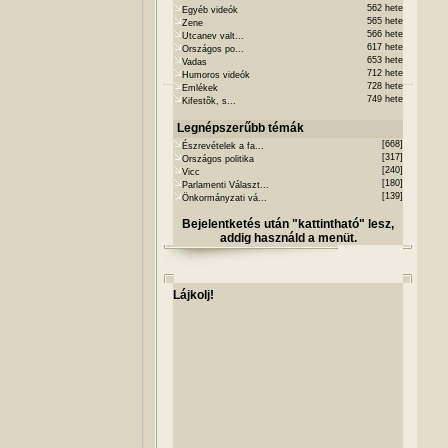
562 hete
Egyéb videók
565 hete
Zene
566 hete
Utcanev valt...
617 hete
Országos po...
653 hete
Vadas
712 hete
Humoros videók
728 hete
Emlékek
749 hete
Kifestõk, s...
Legnépszerűbb témák
[668]
Észrevételek a fa...
[317]
Országos politika
[240]
Vicc
[180]
Parlamenti Választ...
[139]
Önkormányzati vá...
Bejelentketés után "kattintható" lesz,
addig használd a menüt.
Lájkolj!