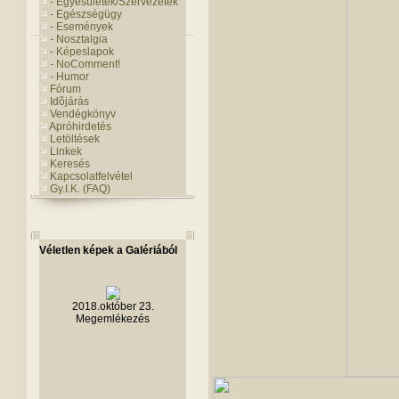
- Egyesületek/Szervezetek
- Egészségügy
- Események
- Nosztalgia
- Képeslapok
- NoComment!
- Humor
Fórum
Idõjárás
Vendégkönyv
Apróhirdetés
Letöltések
Linkek
Keresés
Kapcsolatfelvétel
Gy.I.K. (FAQ)
Véletlen képek a Galériából
2018.október 23.
Megemlékezés