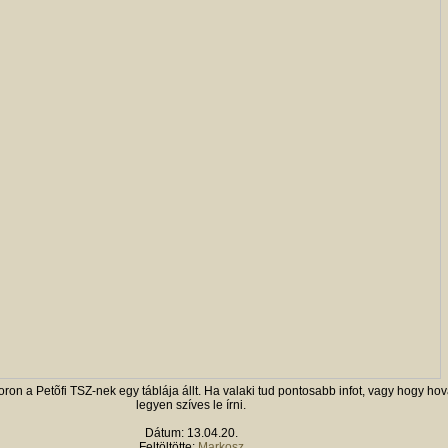
ron a Petõfi TSZ-nek egy táblája állt. Ha valaki tud pontosabb infot, vagy hogy hov
legyen szíves le írni.
Dátum: 13.04.20.
Feltöltötte:
Markosz