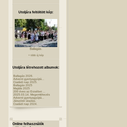
Utoljára feltöltött kép:
Ballagás.
+ több új kép
Utoljára létrehozott albumok:
Ballagás 2026.
Adventi gyertyagyújtá...
Családi nap 2025.
Ballagás 2025
Majális 2025
200 éves az Erzsébet ...
2025.03.14. Megemlékezés
Adventi gyertyagyújtá...
Játszótér átadás.
Családi nap 2024.
Online felhasználók