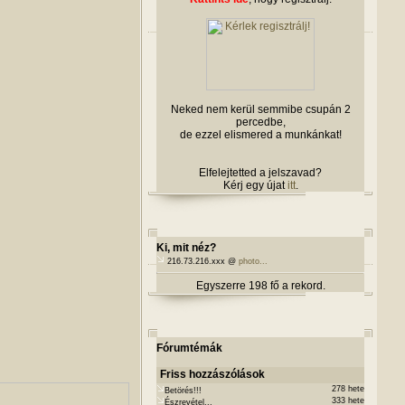
Neked nem kerül semmibe csupán 2
percedbe,
de ezzel elismered a munkánkat!
Elfelejtetted a jelszavad?
Kérj egy újat
itt
.
Ki, mit néz?
216.73.216.xxx @
photo...
Egyszerre 198 fő a rekord.
Fórumtémák
Friss hozzászólások
278 hete
Betörés!!!
333 hete
Észrevétel...