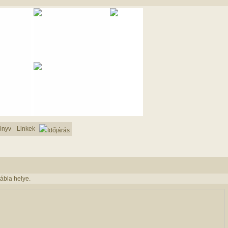
önyv
Linkek
Időjárás
ábla helye.