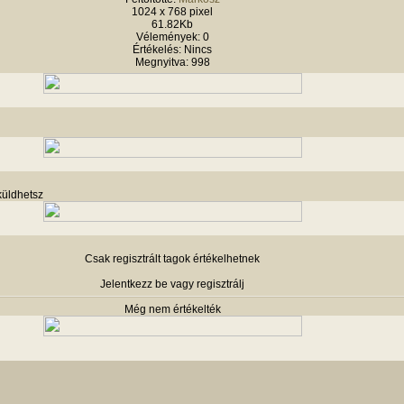
1024 x 768 pixel
61.82Kb
Vélemények: 0
Értékelés: Nincs
Megnyitva: 998
küldhetsz
Csak regisztrált tagok értékelhetnek
Jelentkezz be vagy regisztrálj
Még nem értékelték