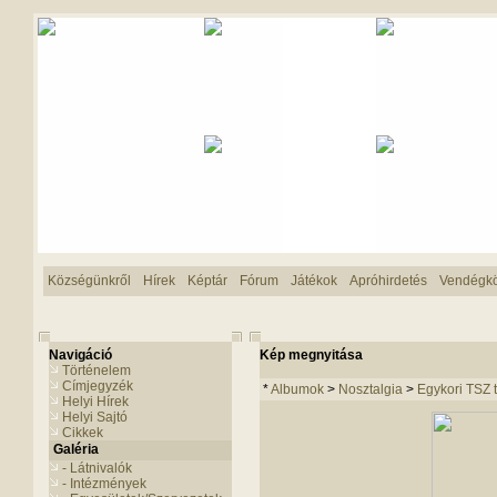
Községünkről
Hírek
Képtár
Fórum
Játékok
Apróhirdetés
Vendégk
Navigáció
Kép megnyitása
Történelem
Címjegyzék
*
Albumok
>
Nosztalgia
>
Egykori TSZ t
Helyi Hírek
Helyi Sajtó
Cikkek
Galéria
- Látnivalók
- Intézmények