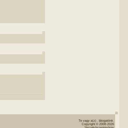
Te vagy a(z)
. látogatónk.
Copyright © 2008-2026
Jászalsószentgyörgy