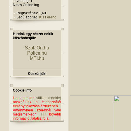
Vendég: 1
Nincs Online tag
Regisztráltak: 1,401
Legújabb tag:
Kis Ferenc
Híreink egy részét nekik
köszönhetjük:
SzolJOn.hu
Police.hu
MTI.hu
Köszönjük!
Cookie Info
Honlapunkon
sütiket (cookie)
használunk a felhasználói
élmény fokozása érdekében.
Amennyiben szeretnél vele
megismerkedni,
ITT
bővebb
információt találsz róla.