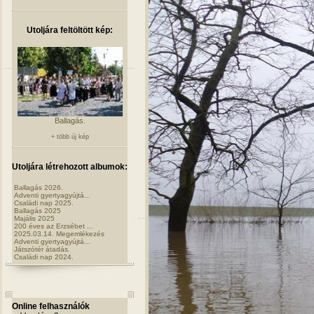
Utoljára feltöltött kép:
Ballagás.
+ több új kép
Utoljára létrehozott albumok:
Ballagás 2026.
Adventi gyertyagyújtá...
Családi nap 2025.
Ballagás 2025
Majális 2025
200 éves az Erzsébet ...
2025.03.14. Megemlékezés
Adventi gyertyagyújtá...
Játszótér átadás.
Családi nap 2024.
Online felhasználók