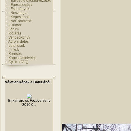
- Egyesületek/Szervezetek
- Egészségügy
- Események
- Nosztalgia
- Képeslapok
- NoComment!
- Humor
Fórum
Idõjárás
Vendégkönyv
Apróhirdetés
Letöltések
Linkek
Keresés
Kapcsolatfelvétel
Gy.I.K. (FAQ)
Véletlen képek a Galériából
Birkanyíró és Fõzõverseny
2010.0...