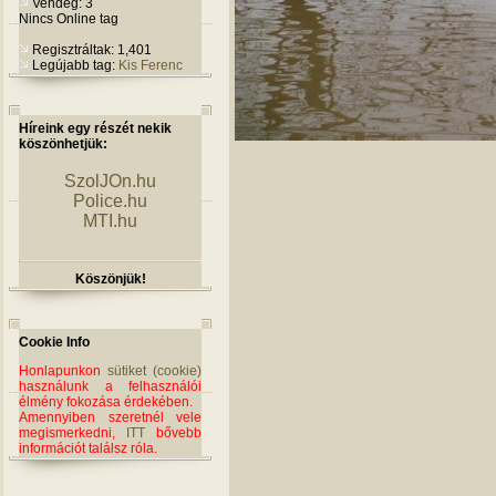
Vendég: 3
Nincs Online tag
Regisztráltak: 1,401
Legújabb tag:
Kis Ferenc
Híreink egy részét nekik
köszönhetjük:
SzolJOn.hu
Police.hu
MTI.hu
Köszönjük!
Cookie Info
Honlapunkon
sütiket (cookie)
használunk a felhasználói
élmény fokozása érdekében.
Amennyiben szeretnél vele
megismerkedni,
ITT
bővebb
információt találsz róla.