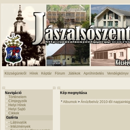
Községünkről
Hírek
Képtár
Fórum
Játékok
Apróhirdetés
Vendégkönyv
Navigáció
Kép megnyitása
Történelem
Címjegyzék
*
Albumok
>
Árvíz/belvíz 2010-tõl napjainkig
Helyi Hírek
Helyi Sajtó
Cikkek
Galéria
- Látnivalók
- Intézmények