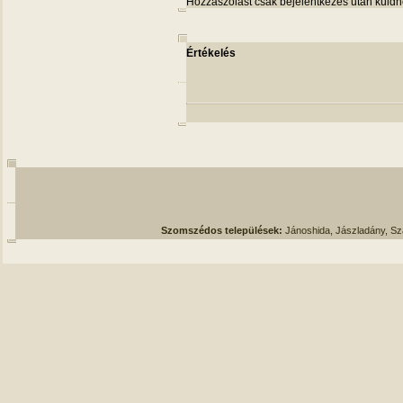
Hozzászólást csak bejelentkezés után küldh
Értékelés
Szomszédos települések:
Jánoshida, Jászladány, S