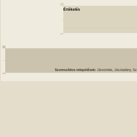
Értékelés
Szomszédos települések:
Jánoshida, Jászladány, S