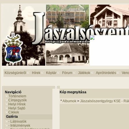
Községünkről
Hírek
Képtár
Fórum
Játékok
Apróhirdetés
Ven
Navigáció
Kép megnyitása
Történelem
Címjegyzék
*
Albumok
>
Jászalsószentgyörgy KSE - Rák
Helyi Hírek
Helyi Sajtó
Cikkek
Galéria
- Látnivalók
- Intézmények