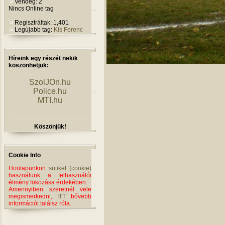
Vendég: 2
Nincs Online tag
Regisztráltak: 1,401
Legújabb tag:
Kis Ferenc
Híreink egy részét nekik
köszönhetjük:
SzolJOn.hu
Police.hu
MTI.hu
Köszönjük!
Cookie Info
Honlapunkon
sütiket (cookie)
használunk a felhasználói
élmény fokozása érdekében.
Amennyiben szeretnél vele
megismerkedni,
ITT
bővebb
információt találsz róla.