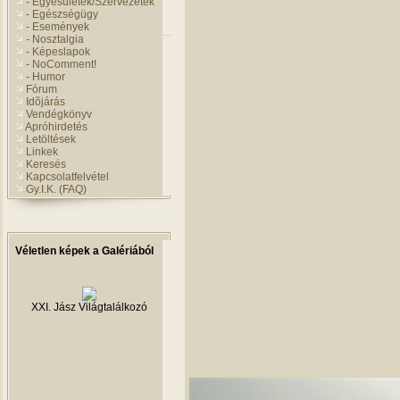
- Egyesületek/Szervezetek
- Egészségügy
- Események
- Nosztalgia
- Képeslapok
- NoComment!
- Humor
Fórum
Idõjárás
Vendégkönyv
Apróhirdetés
Letöltések
Linkek
Keresés
Kapcsolatfelvétel
Gy.I.K. (FAQ)
Véletlen képek a Galériából
XXI. Jász Világtalálkozó