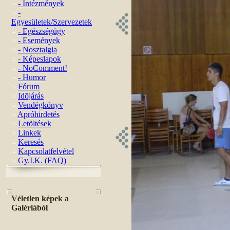
- Intézmények
-
Egyesületek/Szervezetek
- Egészségügy
- Események
- Nosztalgia
- Képeslapok
- NoComment!
- Humor
Fórum
Idõjárás
Vendégkönyv
Apróhirdetés
Letöltések
Linkek
Keresés
Kapcsolatfelvétel
Gy.I.K. (FAQ)
Véletlen képek a
Galériából