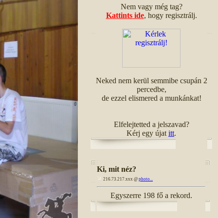
Nem vagy még tag?
Kattints ide
, hogy regisztrálj.
Neked nem kerül semmibe csupán 2
percedbe,
de ezzel elismered a munkánkat!
Elfelejtetted a jelszavad?
Kérj egy újat
itt
.
Ki, mit néz?
216.73.217.xxx @
photo...
Egyszerre 198 fő a rekord.