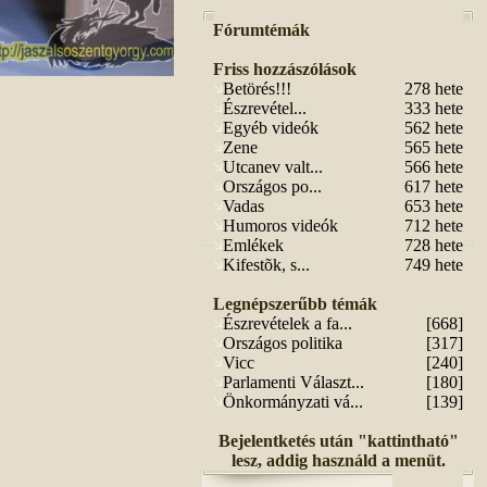
Fórumtémák
Friss hozzászólások
Betörés!!!
278 hete
Észrevétel...
333 hete
Egyéb videók
562 hete
Zene
565 hete
Utcanev valt...
566 hete
Országos po...
617 hete
Vadas
653 hete
Humoros videók
712 hete
Emlékek
728 hete
Kifestõk, s...
749 hete
Legnépszerűbb témák
Észrevételek a fa...
[668]
Országos politika
[317]
Vicc
[240]
Parlamenti Választ...
[180]
Önkormányzati vá...
[139]
Bejelentketés után "kattintható"
lesz, addig használd a menüt.