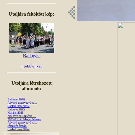
Utoljára feltöltött kép:
Ballagás.
+ több új kép
Utoljára létrehozott
albumok:
Ballagás 2026.
Adventi gyertyagyújtá...
Családi nap 2025.
Ballagás 2025
Majális 2025
200 éves az Erzsébet ...
2025.03.14. Megemlékezés
Adventi gyertyagyújtá...
Játszótér átadás.
Családi nap 2024.