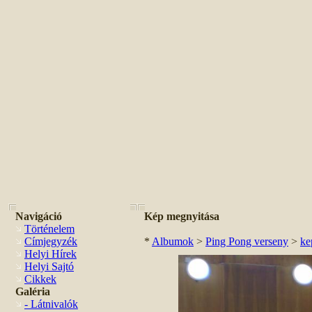
Navigáció
Kép megnyitása
Történelem
Címjegyzék
*
Albumok
>
Ping Pong verseny
>
ke
Helyi Hírek
Helyi Sajtó
Cikkek
Galéria
- Látnivalók