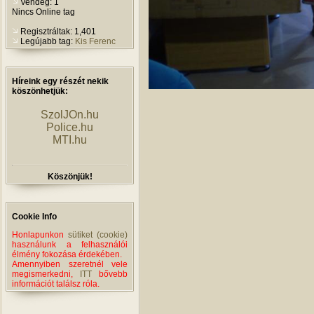
Vendég: 1
Nincs Online tag
Regisztráltak: 1,401
Legújabb tag:
Kis Ferenc
Híreink egy részét nekik
köszönhetjük:
SzolJOn.hu
Police.hu
MTI.hu
Köszönjük!
Cookie Info
Honlapunkon
sütiket (cookie)
használunk a felhasználói
élmény fokozása érdekében.
Amennyiben szeretnél vele
megismerkedni,
ITT
bővebb
információt találsz róla.