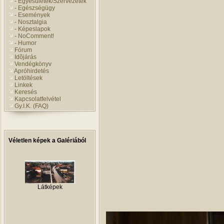
- Egyesületek/Szervezetek
- Egészségügy
- Események
- Nosztalgia
- Képeslapok
- NoComment!
- Humor
Fórum
Idõjárás
Vendégkönyv
Apróhirdetés
Letöltések
Linkek
Keresés
Kapcsolatfelvétel
Gy.I.K. (FAQ)
Véletlen képek a Galériából
Látképek