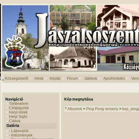
Községünkről
Hírek
Képtár
Fórum
Játékok
Apróhirdetés
Ven
Navigáció
Kép megnyitása
Történelem
Címjegyzék
*
Albumok
>
Ping Pong verseny
>
kep_ping
Helyi Hírek
Helyi Sajtó
Cikkek
Galéria
- Látnivalók
- Intézmények