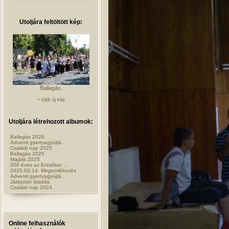
Utoljára feltöltött kép:
Ballagás.
+ több új kép
Utoljára létrehozott albumok:
Ballagás 2026.
Adventi gyertyagyújtá...
Családi nap 2025.
Ballagás 2025
Majális 2025
200 éves az Erzsébet ...
2025.03.14. Megemlékezés
Adventi gyertyagyújtá...
Játszótér átadás.
Családi nap 2024.
Online felhasználók