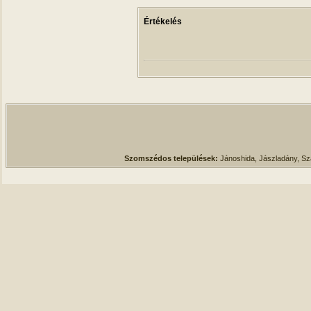
Értékelés
Szomszédos települések:
Jánoshida, Jászladány, S