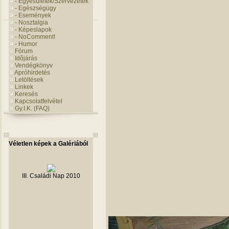
- Egyesületek/Szervezetek
- Egészségügy
- Események
- Nosztalgia
- Képeslapok
- NoComment!
- Humor
Fórum
Idõjárás
Vendégkönyv
Apróhirdetés
Letöltések
Linkek
Keresés
Kapcsolatfelvétel
Gy.I.K. (FAQ)
Véletlen képek a Galériából
III. Családi Nap 2010