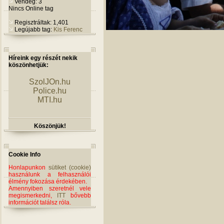
Vendég: 3
Nincs Online tag
Regisztráltak: 1,401
Legújabb tag:
Kis Ferenc
Híreink egy részét nekik
köszönhetjük:
SzolJOn.hu
Police.hu
MTI.hu
Köszönjük!
Cookie Info
Honlapunkon
sütiket (cookie)
használunk a felhasználói
élmény fokozása érdekében.
Amennyiben szeretnél vele
megismerkedni,
ITT
bővebb
információt találsz róla.