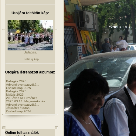
Utoljára feltöltött kép:
Ballagás.
+ több új kép
Utoljára létrehozott albumok:
Ballagás 2026.
Adventi gyertyagyújtá...
Családi nap 2025.
Ballagás 2025
Majális 2025
200 éves az Erzsébet ...
2025.03.14. Megemlékezés
Adventi gyertyagyújtá...
Játszótér átadás.
Családi nap 2024.
Online felhasználók