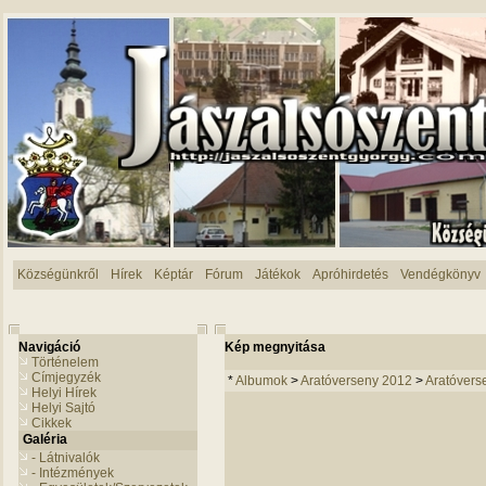
Községünkről
Hírek
Képtár
Fórum
Játékok
Apróhirdetés
Vendégkönyv
Navigáció
Kép megnyitása
Történelem
Címjegyzék
*
Albumok
>
Aratóverseny 2012
>
Aratóvers
Helyi Hírek
Helyi Sajtó
Cikkek
Galéria
- Látnivalók
- Intézmények