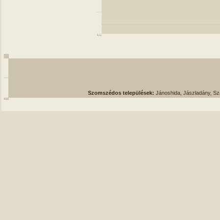
Szomszédos települések:
Jánoshida, Jászladány, S