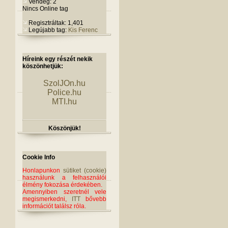
Vendég: 2
Nincs Online tag
Regisztráltak: 1,401
Legújabb tag:
Kis Ferenc
Híreink egy részét nekik
köszönhetjük:
SzolJOn.hu
Police.hu
MTI.hu
Köszönjük!
Cookie Info
Honlapunkon
sütiket (cookie)
használunk a felhasználói
élmény fokozása érdekében.
Amennyiben szeretnél vele
megismerkedni,
ITT
bővebb
információt találsz róla.