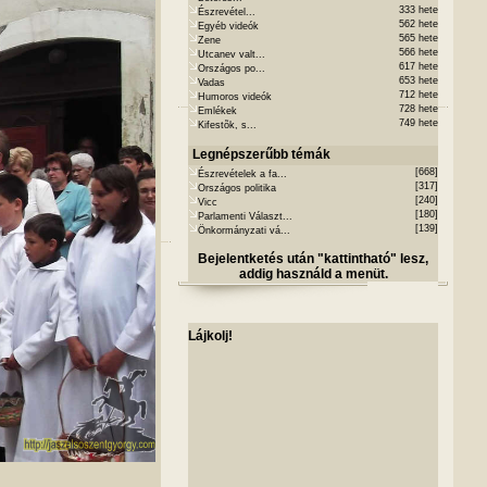
333 hete
Észrevétel...
562 hete
Egyéb videók
565 hete
Zene
566 hete
Utcanev valt...
617 hete
Országos po...
653 hete
Vadas
712 hete
Humoros videók
728 hete
Emlékek
749 hete
Kifestõk, s...
Legnépszerűbb témák
[668]
Észrevételek a fa...
[317]
Országos politika
[240]
Vicc
[180]
Parlamenti Választ...
[139]
Önkormányzati vá...
Bejelentketés után "kattintható" lesz,
addig használd a menüt.
Lájkolj!