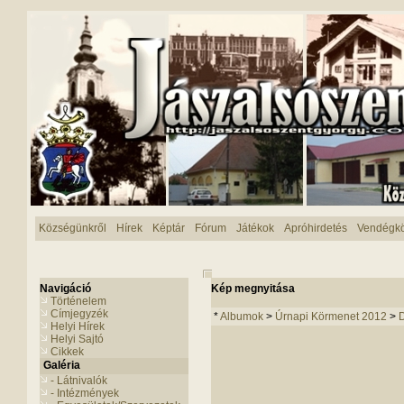
Községünkről
Hírek
Képtár
Fórum
Játékok
Apróhirdetés
Vendégk
Navigáció
Kép megnyitása
Történelem
Címjegyzék
*
Albumok
>
Úrnapi Körmenet 2012
>
Helyi Hírek
Helyi Sajtó
Cikkek
Galéria
- Látnivalók
- Intézmények