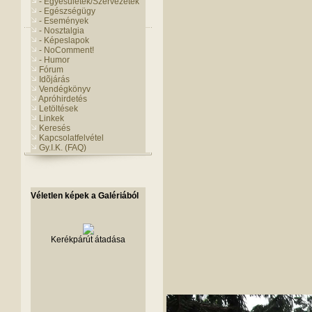
- Egyesületek/Szervezetek
- Egészségügy
- Események
- Nosztalgia
- Képeslapok
- NoComment!
- Humor
Fórum
Idõjárás
Vendégkönyv
Apróhirdetés
Letöltések
Linkek
Keresés
Kapcsolatfelvétel
Gy.I.K. (FAQ)
Véletlen képek a Galériából
Kerékpárút átadása