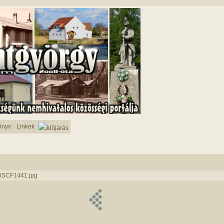
önyv
Linkek
Időjárás
DSCF1441.jpg