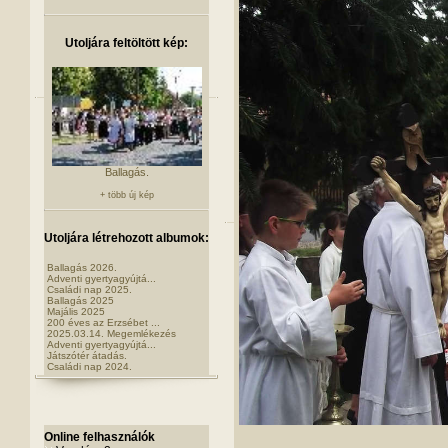
Utoljára feltöltött kép:
Ballagás.
+ több új kép
Utoljára létrehozott albumok:
Ballagás 2026.
Adventi gyertyagyújtá...
Családi nap 2025.
Ballagás 2025
Majális 2025
200 éves az Erzsébet ...
2025.03.14. Megemlékezés
Adventi gyertyagyújtá...
Játszótér átadás.
Családi nap 2024.
Online felhasználók