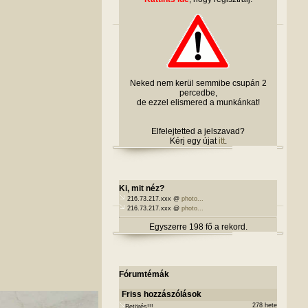
Neked nem kerül semmibe csupán 2
percedbe,
de ezzel elismered a munkánkat!
Elfelejtetted a jelszavad?
Kérj egy újat
itt
.
Ki, mit néz?
216.73.217.xxx @
photo...
216.73.217.xxx @
photo...
Egyszerre 198 fő a rekord.
Fórumtémák
Friss hozzászólások
278 hete
Betörés!!!