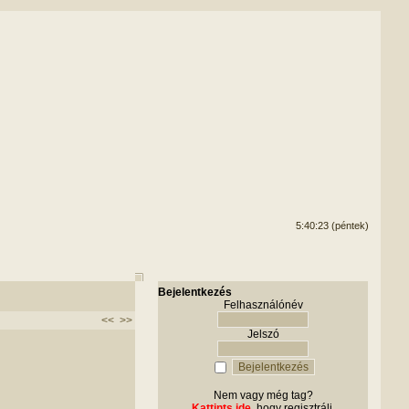
5:40:23 (péntek)
Bejelentkezés
Felhasználónév
<<
>>
Jelszó
Nem vagy még tag?
Kattints ide
, hogy regisztrálj.