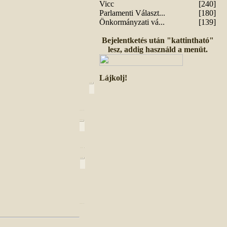
Vicc
[240]
Parlamenti Választ...
[180]
Önkormányzati vá...
[139]
Bejelentketés után "kattintható"
lesz, addig használd a menüt.
Lájkolj!