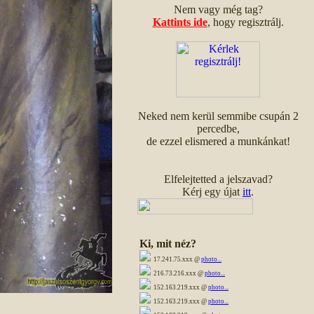
Nem vagy még tag?
Kattints ide
, hogy regisztrálj.
Neked nem kerül semmibe csupán 2
percedbe,
de ezzel elismered a munkánkat!
Elfelejtetted a jelszavad?
Kérj egy újat
itt
.
Ki, mit néz?
17.241.75.xxx @
photo...
216.73.216.xxx @
photo...
152.163.219.xxx @
photo...
152.163.219.xxx @
photo...