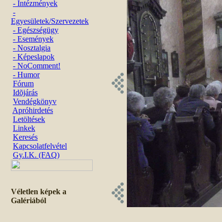
- Intézmények
-
Egyesületek/Szervezetek
- Egészségügy
- Események
- Nosztalgia
- Képeslapok
- NoComment!
- Humor
Fórum
Idõjárás
Vendégkönyv
Apróhirdetés
Letöltések
Linkek
Keresés
Kapcsolatfelvétel
Gy.I.K. (FAQ)
Véletlen képek a
Galériából