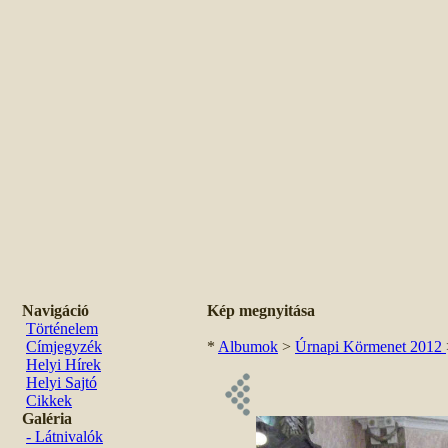
Navigáció
Kép megnyitása
Történelem
Címjegyzék
*
Albumok
>
Úrnapi Körmenet 2012
Helyi Hírek
Helyi Sajtó
Cikkek
Galéria
- Látnivalók