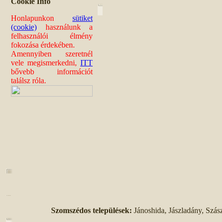
Cookie Info
Honlapunkon
sütiket
(cookie)
használunk a
felhasználói élmény
fokozása érdekében.
Amennyiben szeretnél
vele megismerkedni,
ITT
bővebb információt
találsz róla.
Szomszédos települések:
Jánoshida, Jászladány, Szás