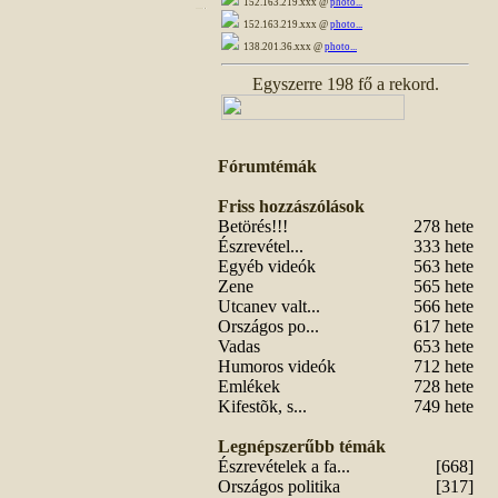
152.163.219.xxx @
photo...
152.163.219.xxx @
photo...
138.201.36.xxx @
photo...
Egyszerre 198 fő a rekord.
Fórumtémák
Friss hozzászólások
Betörés!!!
278 hete
Észrevétel...
333 hete
Egyéb videók
563 hete
Zene
565 hete
Utcanev valt...
566 hete
Országos po...
617 hete
Vadas
653 hete
Humoros videók
712 hete
Emlékek
728 hete
Kifestõk, s...
749 hete
Legnépszerűbb témák
Észrevételek a fa...
[668]
Országos politika
[317]