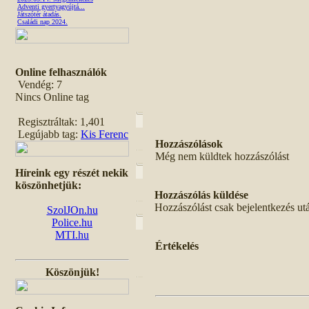
Adventi gyertyagyújtá...
Játszótér átadás.
Családi nap 2024.
Online felhasználók
Vendég: 7
Nincs Online tag
Regisztráltak: 1,401
Legújabb tag:
Kis Ferenc
Hozzászólások
Még nem küldtek hozzászólást
Híreink egy részét nekik
köszönhetjük:
Hozzászólás küldése
Hozzászólást csak bejelentkezés ut
SzolJOn.hu
Police.hu
MTI.hu
Értékelés
Köszönjük!