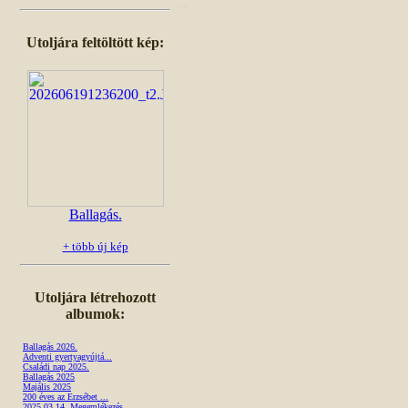
Utoljára feltöltött kép:
Ballagás.
+ több új kép
Utoljára létrehozott
albumok:
Ballagás 2026.
Adventi gyertyagyújtá...
Családi nap 2025.
Ballagás 2025
Majális 2025
200 éves az Erzsébet ...
2025.03.14. Megemlékezés