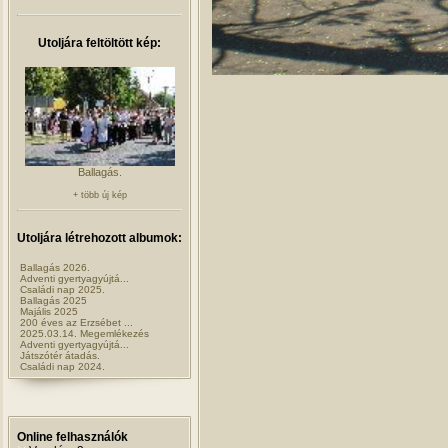
Utoljára feltöltött kép:
Ballagás.
+ több új kép
Utoljára létrehozott albumok:
Ballagás 2026.
Adventi gyertyagyújtá...
Családi nap 2025.
Ballagás 2025
Majális 2025
200 éves az Erzsébet ...
2025.03.14. Megemlékezés
Adventi gyertyagyújtá...
Játszótér átadás.
Családi nap 2024.
Online felhasználók