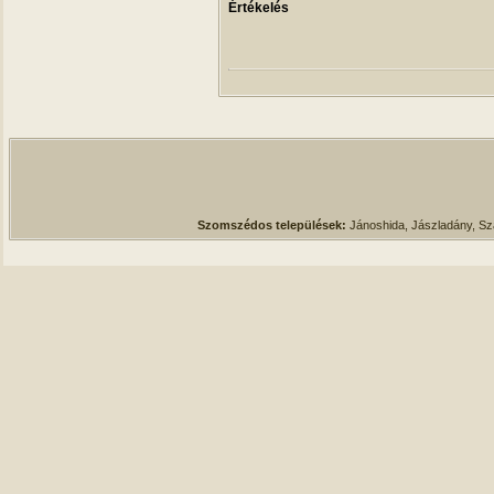
Értékelés
Szomszédos települések:
Jánoshida, Jászladány, S