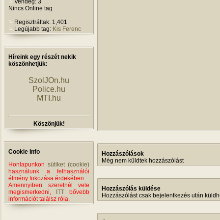
Vendég: 3
Nincs Online tag
Regisztráltak: 1,401
Legújabb tag:
Kis Ferenc
Híreink egy részét nekik
köszönhetjük:
SzolJOn.hu
Police.hu
MTI.hu
Köszönjük!
Cookie Info
Hozzászólások
Még nem küldtek hozzászólást
Honlapunkon
sütiket (cookie)
használunk a felhasználói
élmény fokozása érdekében.
Amennyiben szeretnél vele
Hozzászólás küldése
megismerkedni,
ITT
bővebb
Hozzászólást csak bejelentkezés után küldh
információt találsz róla.