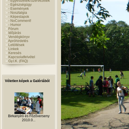
- Egyesületek/Szervezetek
- Egészségügy
- Események
- Nosztalgia
- Képeslapok
- NoComment!
- Humor
Fórum
Idõjárás
Vendégkönyv
Apróhirdetés
Letöltések
Linkek
Keresés
Kapcsolatfelvétel
Gy.I.K. (FAQ)
Véletlen képek a Galériából
Birkanyíró és Fõzõverseny
2010.0...