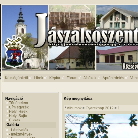
Községünkről
Hírek
Képtár
Fórum
Játékok
Apróhirdetés
Ven
Navigáció
Kép megnyitása
Történelem
Címjegyzék
*
Albumok
>
Gyereknap 2012
>
1
Helyi Hírek
Helyi Sajtó
Cikkek
Galéria
- Látnivalók
- Intézmények