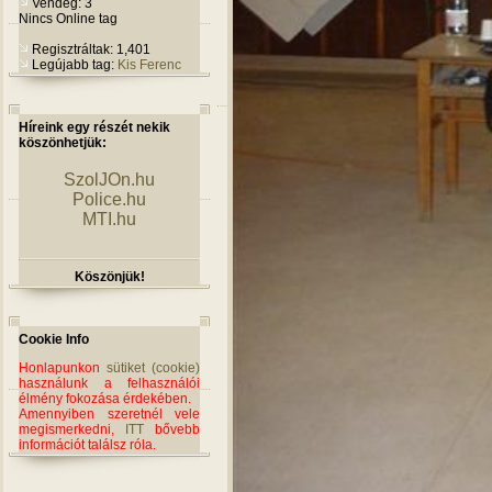
Vendég: 3
Nincs Online tag
Regisztráltak: 1,401
Legújabb tag:
Kis Ferenc
Híreink egy részét nekik
köszönhetjük:
SzolJOn.hu
Police.hu
MTI.hu
Köszönjük!
Cookie Info
Honlapunkon
sütiket (cookie)
használunk a felhasználói
élmény fokozása érdekében.
Amennyiben szeretnél vele
megismerkedni,
ITT
bővebb
információt találsz róla.