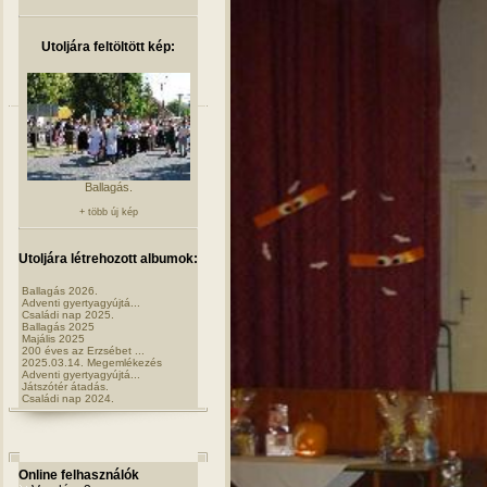
Utoljára feltöltött kép:
Ballagás.
+ több új kép
Utoljára létrehozott albumok:
Ballagás 2026.
Adventi gyertyagyújtá...
Családi nap 2025.
Ballagás 2025
Majális 2025
200 éves az Erzsébet ...
2025.03.14. Megemlékezés
Adventi gyertyagyújtá...
Játszótér átadás.
Családi nap 2024.
Online felhasználók