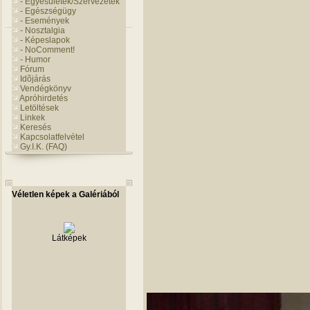
- Egyesületek/Szervezetek
- Egészségügy
- Események
- Nosztalgia
- Képeslapok
- NoComment!
- Humor
Fórum
Idõjárás
Vendégkönyv
Apróhirdetés
Letöltések
Linkek
Keresés
Kapcsolatfelvétel
Gy.I.K. (FAQ)
Véletlen képek a Galériából
Látképek