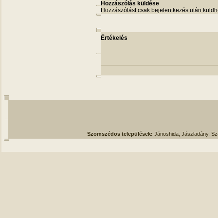
Hozzászólás küldése
Hozzászólást csak bejelentkezés után küldh
Értékelés
Szomszédos települések:
Jánoshida, Jászladány, S