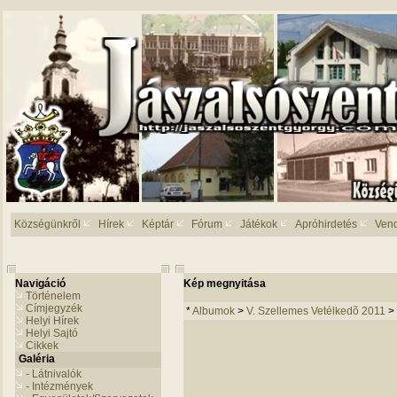
Községünkről
Hírek
Képtár
Fórum
Játékok
Apróhirdetés
Ven
Navigáció
Kép megnyitása
Történelem
Címjegyzék
*
Albumok
>
V. Szellemes Vetélkedõ 2011
>
Helyi Hírek
Helyi Sajtó
Cikkek
Galéria
- Látnivalók
- Intézmények