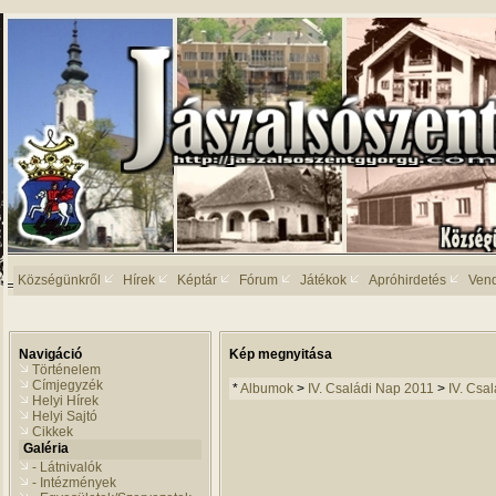
Községünkről
Hírek
Képtár
Fórum
Játékok
Apróhirdetés
Ven
Navigáció
Kép megnyitása
Történelem
Címjegyzék
*
Albumok
>
IV. Családi Nap 2011
>
IV. Csal
Helyi Hírek
Helyi Sajtó
Cikkek
Galéria
- Látnivalók
- Intézmények