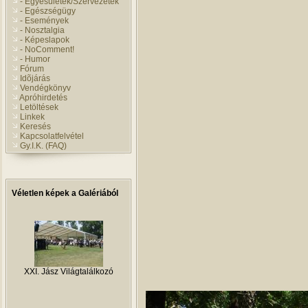
- Egyesületek/Szervezetek
- Egészségügy
- Események
- Nosztalgia
- Képeslapok
- NoComment!
- Humor
Fórum
Idõjárás
Vendégkönyv
Apróhirdetés
Letöltések
Linkek
Keresés
Kapcsolatfelvétel
Gy.I.K. (FAQ)
Véletlen képek a Galériából
XXI. Jász Világtalálkozó