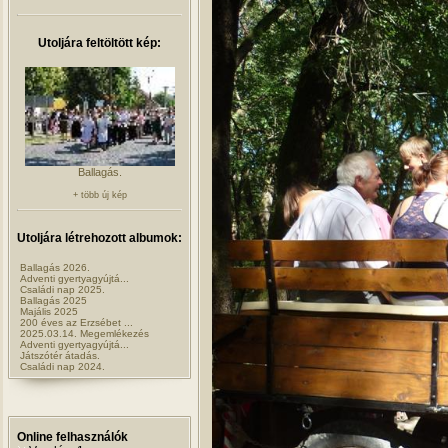
Utoljára feltöltött kép:
Ballagás.
+ több új kép
Utoljára létrehozott albumok:
Ballagás 2026.
Adventi gyertyagyújtá...
Családi nap 2025.
Ballagás 2025
Majális 2025
200 éves az Erzsébet ...
2025.03.14. Megemlékezés
Adventi gyertyagyújtá...
Játszótér átadás.
Családi nap 2024.
Online felhasználók