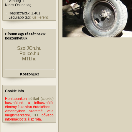
Vendég: 1
Nincs Online tag
Regisztráltak: 1,401
Legújabb tag:
Kis Ferenc
Híreink egy részét nekik
köszönhetjük:
SzolJOn.hu
Police.hu
MTI.hu
Köszönjük!
Cookie Info
Honlapunkon
sütiket (cookie)
használunk a felhasználói
élmény fokozása érdekében.
Amennyiben szeretnél vele
megismerkedni,
ITT
bővebb
információt találsz róla.