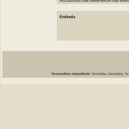
Hozzászólást csak bejelentkezés után küldh
Értékelés
Szomszédos települések:
Jánoshida, Jászladány, S