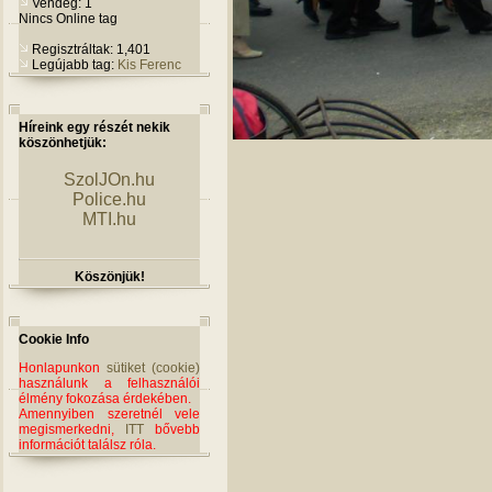
Vendég: 1
Nincs Online tag
Regisztráltak: 1,401
Legújabb tag:
Kis Ferenc
Híreink egy részét nekik
köszönhetjük:
SzolJOn.hu
Police.hu
MTI.hu
Köszönjük!
Cookie Info
Honlapunkon
sütiket (cookie)
használunk a felhasználói
élmény fokozása érdekében.
Amennyiben szeretnél vele
megismerkedni,
ITT
bővebb
információt találsz róla.