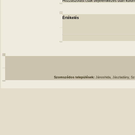
Hozzászólást csak bejelentkezés után küldh
Értékelés
Szomszédos települések:
Jánoshida, Jászladány, S