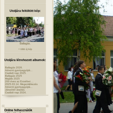
Utoljára feltöltött kép:
Ballagás.
+ több új kép
Utoljára létrehozott albumok:
Ballagás 2026.
Adventi gyertyagyújtá...
Családi nap 2025.
Ballagás 2025
Majális 2025
200 éves az Erzsébet ...
2025.03.14. Megemlékezés
Adventi gyertyagyújtá...
Játszótér átadás.
Családi nap 2024.
Online felhasználók