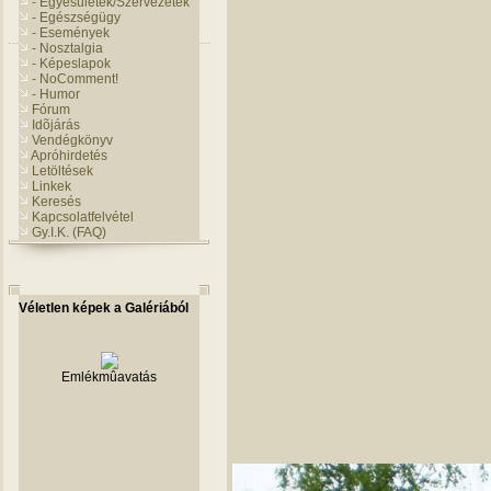
- Egyesületek/Szervezetek
- Egészségügy
- Események
- Nosztalgia
- Képeslapok
- NoComment!
- Humor
Fórum
Idõjárás
Vendégkönyv
Apróhirdetés
Letöltések
Linkek
Keresés
Kapcsolatfelvétel
Gy.I.K. (FAQ)
Véletlen képek a Galériából
Emlékmûavatás