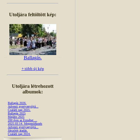
Utoljára feltöltött kép:
Ballagás.
+ több új kép
Utoljára létrehozott
albumok:
Ballagás 2026.
Adventi gyertyagyújtá...
Családi nap 2025.
Ballagás 2025
Majális 2025
200 éves az Erzsébet ...
2025.03.14. Megemlékezés
Adventi gyertyagyújtá...
Játszótér átadás.
Családi nap 2024.