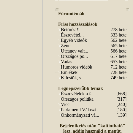
Fórumtémák
Friss hozzászólások
Betörés!!!
278 hete
Észrevétel...
333 hete
Egyéb videók
562 hete
Zene
565 hete
Utcanev valt...
566 hete
Országos po...
617 hete
Vadas
653 hete
Humoros videók
712 hete
Emlékek
728 hete
Kifestõk, s...
749 hete
Legnépszerűbb témák
Észrevételek a fa...
[668]
Országos politika
[317]
Vicc
[240]
Parlamenti Választ...
[180]
Önkormányzati vá...
[139]
Bejelentketés után "kattintható"
lesz, addig használd a menüt.