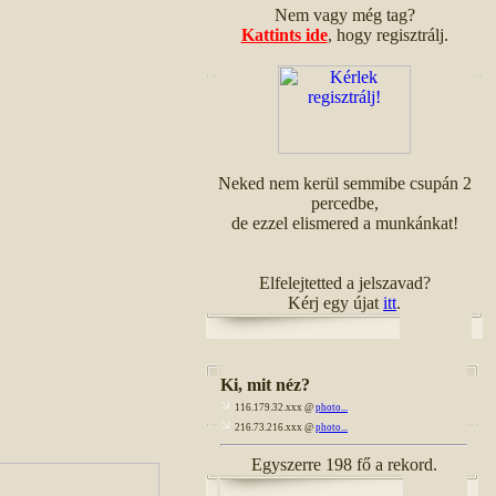
Nem vagy még tag?
Kattints ide
, hogy regisztrálj.
Neked nem kerül semmibe csupán 2
percedbe,
de ezzel elismered a munkánkat!
Elfelejtetted a jelszavad?
Kérj egy újat
itt
.
Ki, mit néz?
116.179.32.xxx @
photo...
216.73.216.xxx @
photo...
Egyszerre 198 fő a rekord.