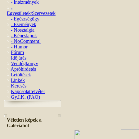
- Intézmények
-
Egyesületek/Szervezetek
- Egészségügy
- Események
- Nosztalgia
- Képeslapok
- NoComment!
- Humor
Fórum
Idõjárás
Vendégkönyv
Apróhirdetés
Letöltések
Linkek
Keresés
Kapcsolatfelvétel
Gy.I.K. (FAQ)
Véletlen képek a
Galériából