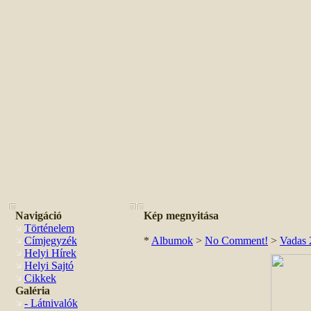
Navigáció
Kép megnyitása
Történelem
Címjegyzék
*
Albumok
>
No Comment!
>
Vadas 
Helyi Hírek
Helyi Sajtó
Cikkek
Galéria
- Látnivalók