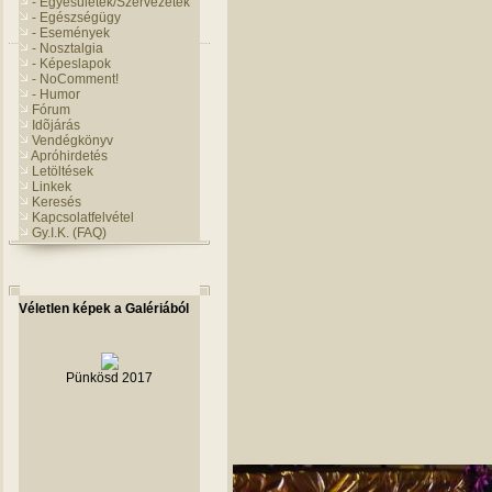
- Egyesületek/Szervezetek
- Egészségügy
- Események
- Nosztalgia
- Képeslapok
- NoComment!
- Humor
Fórum
Idõjárás
Vendégkönyv
Apróhirdetés
Letöltések
Linkek
Keresés
Kapcsolatfelvétel
Gy.I.K. (FAQ)
Véletlen képek a Galériából
Pünkösd 2017