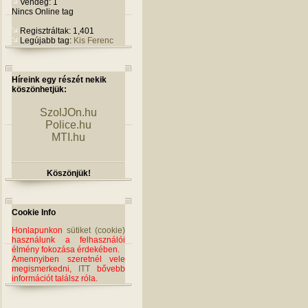
Vendég: 1
Nincs Online tag
Regisztráltak: 1,401
Legújabb tag:
Kis Ferenc
Híreink egy részét nekik
köszönhetjük:
SzolJOn.hu
Police.hu
MTI.hu
Köszönjük!
Cookie Info
Honlapunkon
sütiket (cookie)
használunk a felhasználói
élmény fokozása érdekében.
Amennyiben szeretnél vele
megismerkedni,
ITT
bővebb
információt találsz róla.