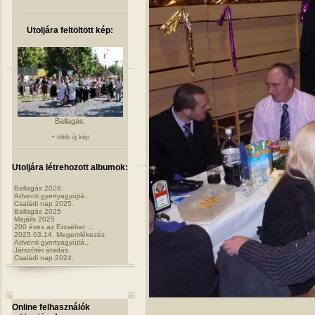
Utoljára feltöltött kép:
Ballagás.
+ több új kép
Utoljára létrehozott albumok:
Ballagás 2026.
Adventi gyertyagyújtá...
Családi nap 2025.
Ballagás 2025
Majális 2025
200 éves az Erzsébet ...
2025.03.14. Megemlékezés
Adventi gyertyagyújtá...
Játszótér átadás.
Családi nap 2024.
Online felhasználók