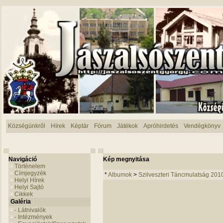
Községünkről
Hírek
Képtár
Fórum
Játékok
Apróhirdetés
Vendégkönyv
Navigáció
Kép megnyitása
Történelem
Címjegyzék
*
Albumok
>
Szilveszteri Táncmulatság 201
Helyi Hírek
Helyi Sajtó
Cikkek
Galéria
- Látnivalók
- Intézmények