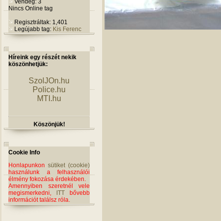
Vendég: 3
Nincs Online tag
Regisztráltak: 1,401
Legújabb tag:
Kis Ferenc
Híreink egy részét nekik
köszönhetjük:
SzolJOn.hu
Police.hu
MTI.hu
Köszönjük!
Cookie Info
Honlapunkon
sütiket (cookie)
használunk a felhasználói
élmény fokozása érdekében.
Amennyiben szeretnél vele
megismerkedni,
ITT
bővebb
információt találsz róla.