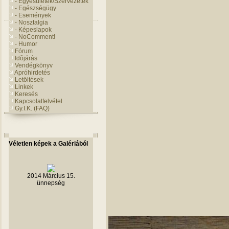
- Egyesületek/Szervezetek
- Egészségügy
- Események
- Nosztalgia
- Képeslapok
- NoComment!
- Humor
Fórum
Idõjárás
Vendégkönyv
Apróhirdetés
Letöltések
Linkek
Keresés
Kapcsolatfelvétel
Gy.I.K. (FAQ)
Véletlen képek a Galériából
2014 Március 15.
ünnepség