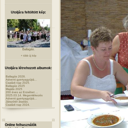
Utoljára feltöltött kép:
Ballagás.
+ több új kép
Utoljára létrehozott albumok:
Ballagás 2026.
Adventi gyertyagyújtá...
Családi nap 2025.
Ballagás 2025
Majális 2025
200 éves az Erzsébet ...
2025.03.14. Megemlékezés
Adventi gyertyagyújtá...
Játszótér átadás.
Családi nap 2024.
Online felhasználók