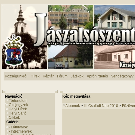
Községünkről
Hírek
Képtár
Fórum
Játékok
Apróhirdetés
Vendégkönyv
Navigáció
Kép megnyitása
Történelem
Címjegyzék
*
Albumok
>
III. Családi Nap 2010
>
Fõzõve
Helyi Hírek
Helyi Sajtó
Cikkek
Galéria
- Látnivalók
- Intézmények