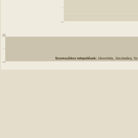
Szomszédos települések:
Jánoshida, Jászladány, S