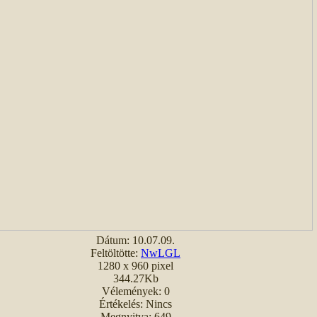
Dátum: 10.07.09.
Feltöltötte:
NwLGL
1280 x 960 pixel
344.27Kb
Vélemények: 0
Értékelés: Nincs
Megnyitva: 649