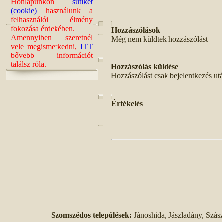
Honlapunkon
sütiket
(cookie)
használunk a
felhasználói élmény
fokozása érdekében.
Hozzászólások
Amennyiben szeretnél
Még nem küldtek hozzászólást
vele megismerkedni,
ITT
bővebb információt
találsz róla.
Hozzászólás küldése
Hozzászólást csak bejelentkezés ut
Értékelés
Szomszédos települések:
Jánoshida, Jászladány, Szás