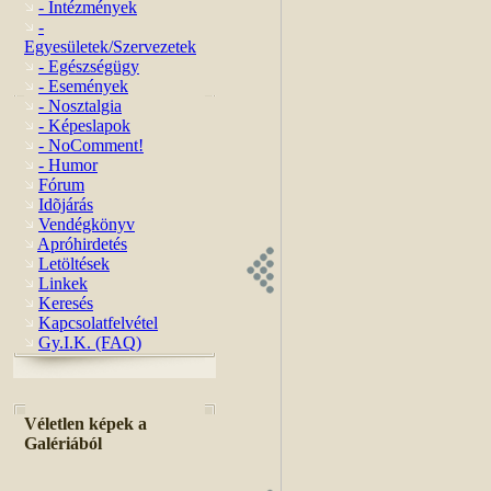
- Intézmények
-
Egyesületek/Szervezetek
- Egészségügy
- Események
- Nosztalgia
- Képeslapok
- NoComment!
- Humor
Fórum
Idõjárás
Vendégkönyv
Apróhirdetés
Letöltések
Linkek
Keresés
Kapcsolatfelvétel
Gy.I.K. (FAQ)
Véletlen képek a
Galériából