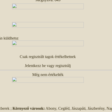
án küldhetsz
Csak regisztrált tagok értékelhetnek
Jelentkezz be vagy regisztrálj
Még nem értékelték
zberek ;
Környező városok:
Abony, Cegléd, Jászapáti, Jászberény, Na