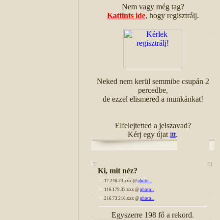
Nem vagy még tag?
Kattints ide
, hogy regisztrálj.
Neked nem kerül semmibe csupán 2
percedbe,
de ezzel elismered a munkánkat!
Elfelejtetted a jelszavad?
Kérj egy újat
itt
.
Ki, mit néz?
17.246.23.xxx @
photo...
116.179.32.xxx @
photo...
216.73.216.xxx @
photo...
Egyszerre 198 fő a rekord.