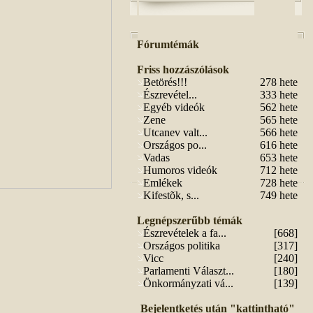
Fórumtémák
Friss hozzászólások
Betörés!!!
278 hete
Észrevétel...
333 hete
Egyéb videók
562 hete
Zene
565 hete
Utcanev valt...
566 hete
Országos po...
616 hete
Vadas
653 hete
Humoros videók
712 hete
Emlékek
728 hete
Kifestõk, s...
749 hete
Legnépszerűbb témák
Észrevételek a fa...
[668]
Országos politika
[317]
Vicc
[240]
Parlamenti Választ...
[180]
Önkormányzati vá...
[139]
Bejelentketés után "kattintható"