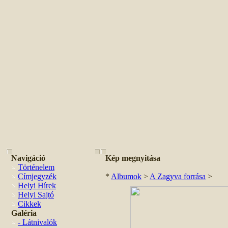
Navigáció
Kép megnyitása
Történelem
Címjegyzék
*
Albumok
>
A Zagyva forrása
>
Helyi Hírek
Helyi Sajtó
Cikkek
Galéria
- Látnivalók