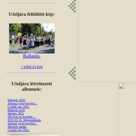
Utoljára feltöltött kép:
Ballagás.
+ több új kép
Utoljára létrehozott
albumok:
Ballagás 2026.
Adventi gyertyagyújtá...
Családi nap 2025.
Ballagás 2025
Majális 2025
200 éves az Erzsébet ...
2025.03.14. Megemlékezés
Adventi gyertyagyújtá...
Játszótér átadás.
Családi nap 2024.