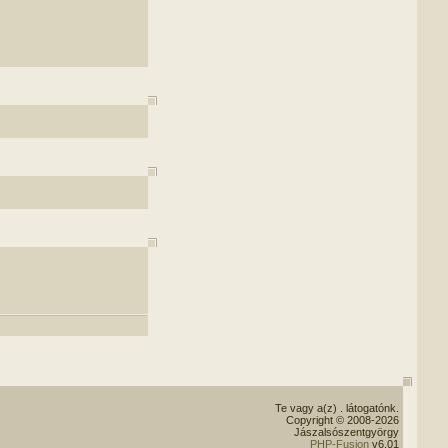
Te vagy a(z)
. látogatónk.
Copyright © 2008-2026
Jászalsószentgyörgy
PHP-Fusion
v6.01