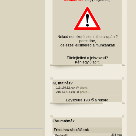
Neked nem kerül semmibe csupán 2
percedbe,
de ezzel elismered a munkánkat!
Elfelejtetted a jelszavad?
Kérj egy újat
itt
.
Ki, mit néz?
116.179.32.xxx @
photo...
216.73.217.xxx @
photo...
Egyszerre 198 fő a rekord.
Fórumtémák
Friss hozzászólások
278 hete
Betörés!!!