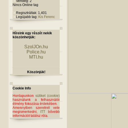
Vendég: 2
Nincs Online tag
Regisztráltak: 1,401
Legújabb tag:
Kis Ferenc
Híreink egy részét nekik
köszönhetjük:
SzolJOn.hu
Police.hu
MTI.hu
Köszönjük!
Cookie Info
Honlapunkon
sütiket (cookie)
használunk a felhasználói
élmény fokozása érdekében.
Amennyiben szeretnél vele
megismerkedni,
ITT
bővebb
információt találsz róla.