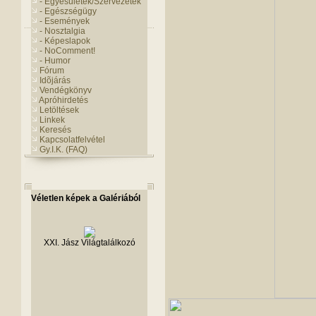
- Egyesületek/Szervezetek
- Egészségügy
- Események
- Nosztalgia
- Képeslapok
- NoComment!
- Humor
Fórum
Idõjárás
Vendégkönyv
Apróhirdetés
Letöltések
Linkek
Keresés
Kapcsolatfelvétel
Gy.I.K. (FAQ)
Véletlen képek a Galériából
XXI. Jász Világtalálkozó