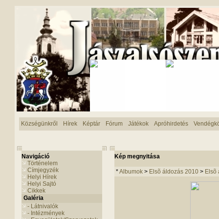
Községünkről
Hírek
Képtár
Fórum
Játékok
Apróhirdetés
Vendégk
Navigáció
Kép megnyitása
Történelem
Címjegyzék
*
Albumok
>
Elsõ áldozás 2010
>
Elsõ 
Helyi Hírek
Helyi Sajtó
Cikkek
Galéria
- Látnivalók
- Intézmények