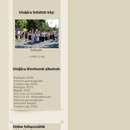
Utoljára feltöltött kép:
Ballagás.
+ több új kép
Utoljára létrehozott albumok:
Ballagás 2026.
Adventi gyertyagyújtá...
Családi nap 2025.
Ballagás 2025
Majális 2025
200 éves az Erzsébet ...
2025.03.14. Megemlékezés
Adventi gyertyagyújtá...
Játszótér átadás.
Családi nap 2024.
Online felhasználók