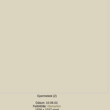
Gyermekek (2)
Dátum: 10.06.02.
Feltöltötte:
ritamarton
1556 x 1037 pixel