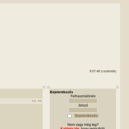
9:07:48 (csütörtök)
Bejelentkezés
Felhasználónév
<<
>>
Jelszó
Nem vagy még tag?
Kattints ide
, hogy regisztrálj.