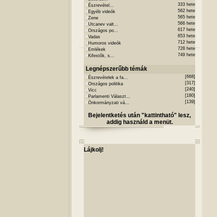
333 hete
Észrevétel...
562 hete
Egyéb videók
565 hete
Zene
566 hete
Utcanev valt...
617 hete
Országos po...
653 hete
Vadas
712 hete
Humoros videók
728 hete
Emlékek
749 hete
Kifestõk, s...
Legnépszerűbb témák
[668]
Észrevételek a fa...
[317]
Országos politika
[240]
Vicc
[180]
Parlamenti Választ...
[139]
Önkormányzati vá...
Bejelentketés után "kattintható" lesz,
addig használd a menüt.
Lájkolj!