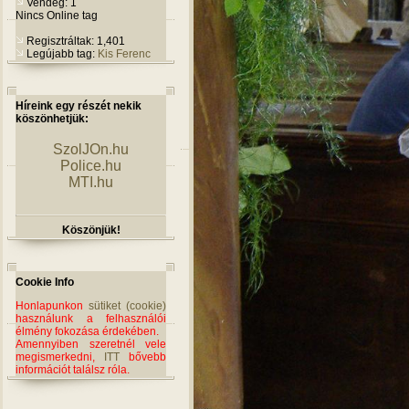
Vendég: 1
Nincs Online tag
Regisztráltak: 1,401
Legújabb tag:
Kis Ferenc
Híreink egy részét nekik
köszönhetjük:
SzolJOn.hu
Police.hu
MTI.hu
Köszönjük!
Cookie Info
Honlapunkon
sütiket (cookie)
használunk a felhasználói
élmény fokozása érdekében.
Amennyiben szeretnél vele
megismerkedni,
ITT
bővebb
információt találsz róla.