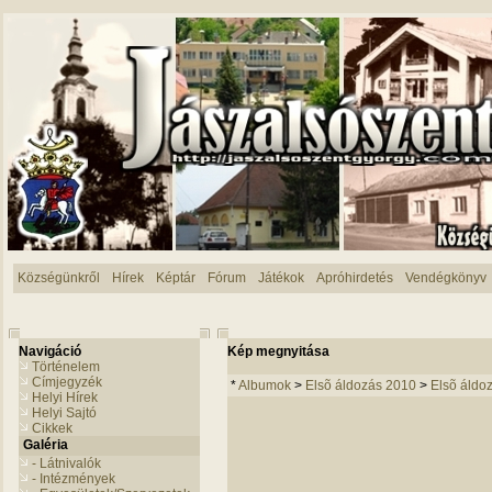
Községünkről
Hírek
Képtár
Fórum
Játékok
Apróhirdetés
Vendégkönyv
Navigáció
Kép megnyitása
Történelem
Címjegyzék
*
Albumok
>
Elsõ áldozás 2010
>
Elsõ áldo
Helyi Hírek
Helyi Sajtó
Cikkek
Galéria
- Látnivalók
- Intézmények