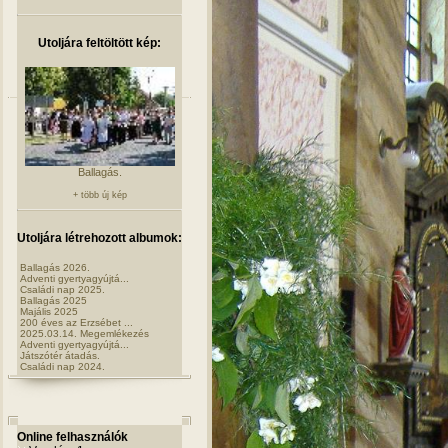
Utoljára feltöltött kép:
Ballagás.
+ több új kép
Utoljára létrehozott albumok:
Ballagás 2026.
Adventi gyertyagyújtá...
Családi nap 2025.
Ballagás 2025
Majális 2025
200 éves az Erzsébet ...
2025.03.14. Megemlékezés
Adventi gyertyagyújtá...
Játszótér átadás.
Családi nap 2024.
Online felhasználók