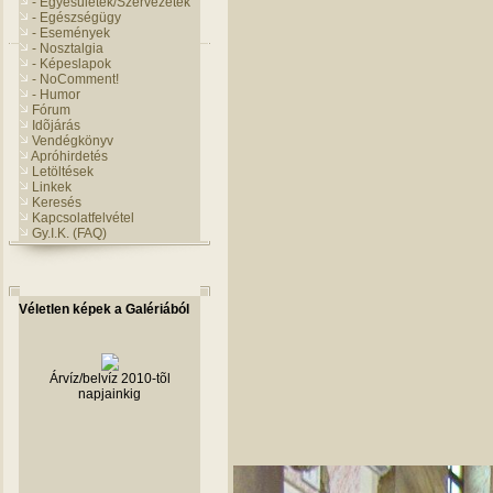
- Egyesületek/Szervezetek
- Egészségügy
- Események
- Nosztalgia
- Képeslapok
- NoComment!
- Humor
Fórum
Idõjárás
Vendégkönyv
Apróhirdetés
Letöltések
Linkek
Keresés
Kapcsolatfelvétel
Gy.I.K. (FAQ)
Véletlen képek a Galériából
Tabló és Osztályképek