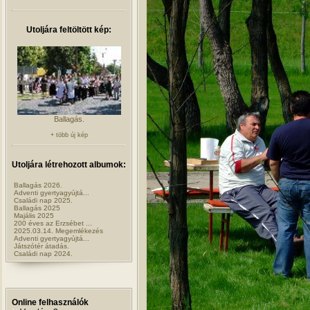
Utoljára feltöltött kép:
Ballagás.
+ több új kép
Utoljára létrehozott albumok:
Ballagás 2026.
Adventi gyertyagyújtá...
Családi nap 2025.
Ballagás 2025
Majális 2025
200 éves az Erzsébet ...
2025.03.14. Megemlékezés
Adventi gyertyagyújtá...
Játszótér átadás.
Családi nap 2024.
Online felhasználók