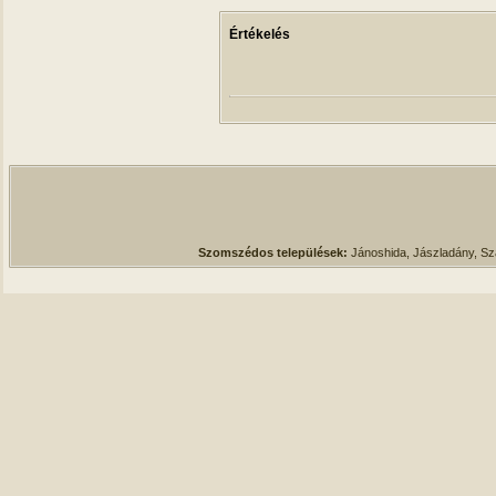
Értékelés
Szomszédos települések:
Jánoshida, Jászladány, S