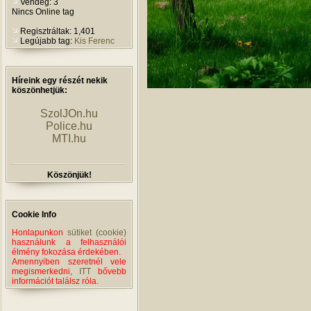
Vendég: 3
Nincs Online tag
Regisztráltak: 1,401
Legújabb tag:
Kis Ferenc
Híreink egy részét nekik
köszönhetjük:
SzolJOn.hu
Police.hu
MTI.hu
Köszönjük!
Cookie Info
Honlapunkon
sütiket (cookie)
használunk a felhasználói
élmény fokozása érdekében.
Amennyiben szeretnél vele
megismerkedni,
ITT
bővebb
információt találsz róla.