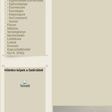
- Egyesületek/Szervezetek
- Egészségügy
- Események
- Nosztalgia
- Képeslapok
- NoComment!
- Humor
Fórum
Idõjárás
Vendégkönyv
Apróhirdetés
Letöltések
Linkek
Keresés
Kapcsolatfelvétel
Gy.I.K. (FAQ)
Véletlen képek a Galériából
Temetõ