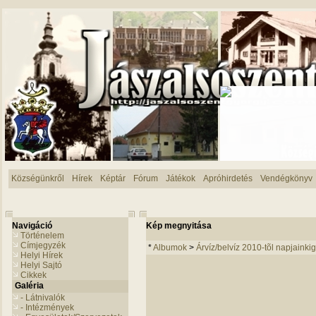
Községünkről
Hírek
Képtár
Fórum
Játékok
Apróhirdetés
Vendégkönyv
Navigáció
Kép megnyitása
Történelem
Címjegyzék
*
Albumok
>
Árvíz/belvíz 2010-tõl napjainkig
Helyi Hírek
Helyi Sajtó
Cikkek
Galéria
- Látnivalók
- Intézmények