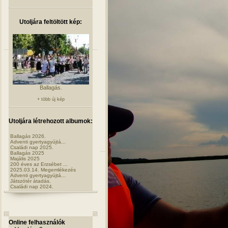
Utoljára feltöltött kép:
Ballagás.
+ több új kép
Utoljára létrehozott albumok:
Ballagás 2026.
Adventi gyertyagyújtá...
Családi nap 2025.
Ballagás 2025
Majális 2025
200 éves az Erzsébet ...
2025.03.14. Megemlékezés
Adventi gyertyagyújtá...
Játszótér átadás.
Családi nap 2024.
Online felhasználók