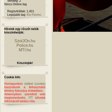
Vendég: 2
Nincs Online tag
Regisztráltak: 1,401
Legújabb tag:
Kis Ferenc
Híreink egy részét nekik
köszönhetjük:
SzolJOn.hu
Police.hu
MTI.hu
Köszönjük!
Cookie Info
Honlapunkon
sütiket (cookie)
használunk a felhasználói
élmény fokozása érdekében.
Amennyiben szeretnél vele
megismerkedni,
ITT
bővebb
információt találsz róla.