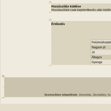
Hozzászólás küldése
Hozzászólást csak bejelentkezés után küldh
Értékelés
Felülmúlhatatl
Nagyon jó
Jó
Átlagos
Gyenge
Szomszédos települések:
Jánoshida, Jászladány, S