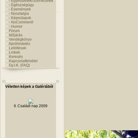
- Egyesületek/Szervezetek
- Egészségügy
- Események
- Nosztalgia
- Képeslapok
- NoComment!
- Humor
Fórum
Idõjárás
Vendégkönyv
Apróhirdetés
Letöltések
Linkek
Keresés
Kapcsolatfelvétel
Gy.I.K. (FAQ)
Véletlen képek a Galériából
II. Családi nap 2009