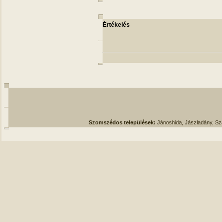
Értékelés
Szomszédos települések:
Jánoshida, Jászladány, S