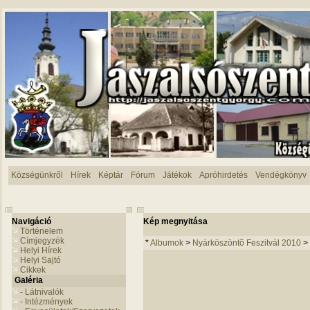
Községünkről
Hírek
Képtár
Fórum
Játékok
Apróhirdetés
Vendégkönyv
Navigáció
Kép megnyitása
Történelem
Címjegyzék
*
Albumok
>
Nyárköszöntõ Feszitvál 2010
>
Helyi Hírek
Helyi Sajtó
Cikkek
Galéria
- Látnivalók
- Intézmények