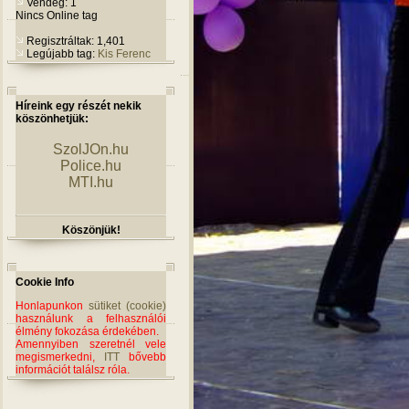
Vendég: 1
Nincs Online tag
Regisztráltak: 1,401
Legújabb tag:
Kis Ferenc
Híreink egy részét nekik
köszönhetjük:
SzolJOn.hu
Police.hu
MTI.hu
Köszönjük!
Cookie Info
Honlapunkon
sütiket (cookie)
használunk a felhasználói
élmény fokozása érdekében.
Amennyiben szeretnél vele
megismerkedni,
ITT
bővebb
információt találsz róla.