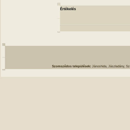
Értékelés
Szomszédos települések:
Jánoshida, Jászladány, S