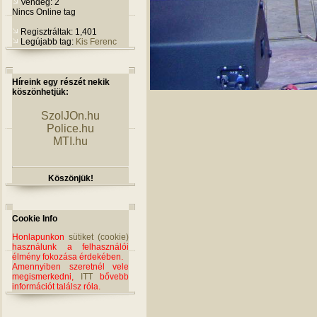
Vendég: 2
Nincs Online tag
Regisztráltak: 1,401
Legújabb tag:
Kis Ferenc
Híreink egy részét nekik
köszönhetjük:
SzolJOn.hu
Police.hu
MTI.hu
Köszönjük!
Cookie Info
Honlapunkon
sütiket (cookie)
használunk a felhasználói
élmény fokozása érdekében.
Amennyiben szeretnél vele
megismerkedni,
ITT
bővebb
információt találsz róla.