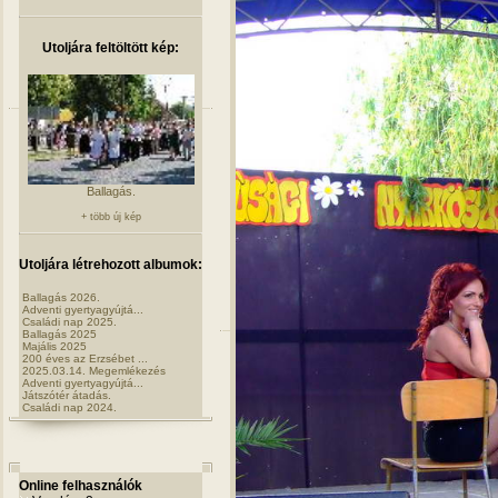
Utoljára feltöltött kép:
Ballagás.
+ több új kép
Utoljára létrehozott albumok:
Ballagás 2026.
Adventi gyertyagyújtá...
Családi nap 2025.
Ballagás 2025
Majális 2025
200 éves az Erzsébet ...
2025.03.14. Megemlékezés
Adventi gyertyagyújtá...
Játszótér átadás.
Családi nap 2024.
Online felhasználók