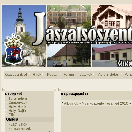
Községünkről
Hírek
Képtár
Fórum
Játékok
Apróhirdetés
Ven
Navigáció
Kép megnyitása
Történelem
Címjegyzék
*
Albumok
>
Nyárköszöntõ Feszitvál 2010
>
Helyi Hírek
Helyi Sajtó
Cikkek
Galéria
- Látnivalók
- Intézmények