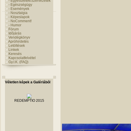
- Egyesületek/Szervezetek
- Egészségügy
- Események
- Nosztalgia
- Képeslapok
- NoComment!
- Humor
Fórum
Idõjárás
Vendégkönyv
Apróhirdetés
Letöltések
Linkek
Keresés
Kapcsolatfelvétel
Gy.I.K. (FAQ)
Véletlen képek a Galériából
REDEMPTIO 2015