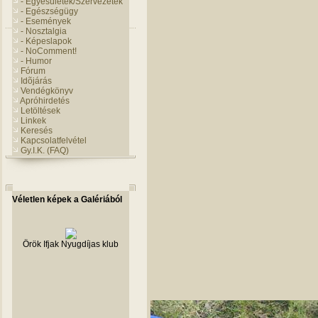
- Egyesületek/Szervezetek
- Egészségügy
- Események
- Nosztalgia
- Képeslapok
- NoComment!
- Humor
Fórum
Idõjárás
Vendégkönyv
Apróhirdetés
Letöltések
Linkek
Keresés
Kapcsolatfelvétel
Gy.I.K. (FAQ)
Véletlen képek a Galériából
Örök Ifjak Nyugdíjas klub