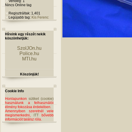
Vendég: 1
Nincs Online tag
Regisztráltak: 1,401
Legújabb tag:
Kis Ferenc
Híreink egy részét nekik
köszönhetjük:
SzolJOn.hu
Police.hu
MTI.hu
Köszönjük!
Cookie Info
Honlapunkon
sütiket (cookie)
használunk a felhasználói
élmény fokozása érdekében.
Amennyiben szeretnél vele
megismerkedni,
ITT
bővebb
információt találsz róla.