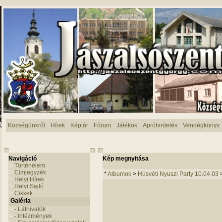
Községünkről
Hírek
Képtár
Fórum
Játékok
Apróhirdetés
Vendégkönyv
Navigáció
Kép megnyitása
Történelem
Címjegyzék
*
Albumok
>
Húsvéti Nyuszi Party 10.04.03
Helyi Hírek
Helyi Sajtó
Cikkek
Galéria
- Látnivalók
- Intézmények