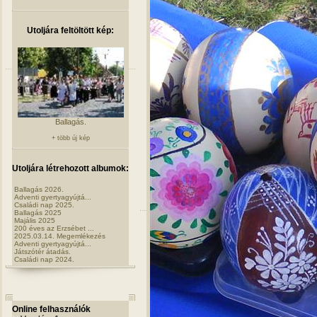
Utoljára feltöltött kép:
Ballagás.
+ több új kép
Utoljára létrehozott albumok:
Ballagás 2026.
Adventi gyertyagyújtá...
Családi nap 2025.
Ballagás 2025
Majális 2025
200 éves az Erzsébet ...
2025.03.14. Megemlékezés
Adventi gyertyagyújtá...
Játszótér átadás.
Családi nap 2024.
Online felhasználók