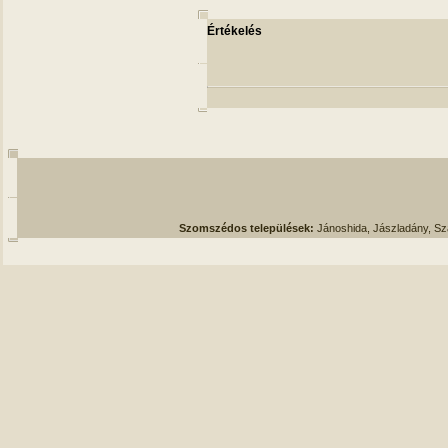
Értékelés
Szomszédos települések:
Jánoshida, Jászladány, S