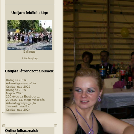
Utoljára feltöltött kép:
Ballagás.
+ több új kép
Utoljára létrehozott albumok:
Ballagás 2026.
Adventi gyertyagyújtá...
Családi nap 2025.
Ballagás 2025
Majális 2025
200 éves az Erzsébet ...
2025.03.14. Megemlékezés
Adventi gyertyagyújtá...
Játszótér átadás.
Családi nap 2024.
Online felhasználók