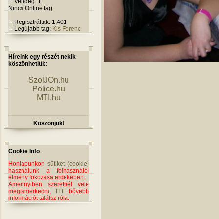
Vendég: 1
Nincs Online tag
Regisztráltak: 1,401
Legújabb tag:
Kis Ferenc
Híreink egy részét nekik
köszönhetjük:
SzolJOn.hu
Police.hu
MTI.hu
Köszönjük!
Cookie Info
Honlapunkon
sütiket (cookie)
használunk a felhasználói
élmény fokozása érdekében.
Amennyiben szeretnél vele
megismerkedni,
ITT
bővebb
információt találsz róla.