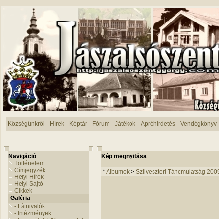
Községünkről
Hírek
Képtár
Fórum
Játékok
Apróhirdetés
Vendégkönyv
Navigáció
Kép megnyitása
Történelem
Címjegyzék
*
Albumok
>
Szilveszteri Táncmulatság 200
Helyi Hírek
Helyi Sajtó
Cikkek
Galéria
- Látnivalók
- Intézmények