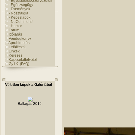
- Egyesületek/Szervezetek
- Egészségügy
- Események
- Nosztalgia
- Képeslapok
- NoComment!
- Humor
Fórum
Idõjárás
Vendégkönyv
Apróhirdetés
Letöltések
Linkek
Keresés
Kapcsolatfelvétel
Gy.I.K. (FAQ)
Véletlen képek a Galériából
Ballagás 2019.