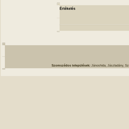
Értékelés
Szomszédos települések:
Jánoshida, Jászladány, S