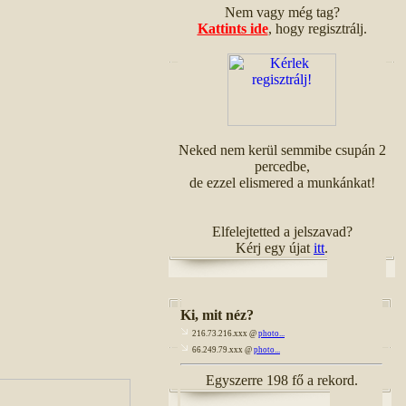
Nem vagy még tag?
Kattints ide
, hogy regisztrálj.
Neked nem kerül semmibe csupán 2
percedbe,
de ezzel elismered a munkánkat!
Elfelejtetted a jelszavad?
Kérj egy újat
itt
.
Ki, mit néz?
216.73.216.xxx @
photo...
66.249.79.xxx @
photo...
Egyszerre 198 fő a rekord.