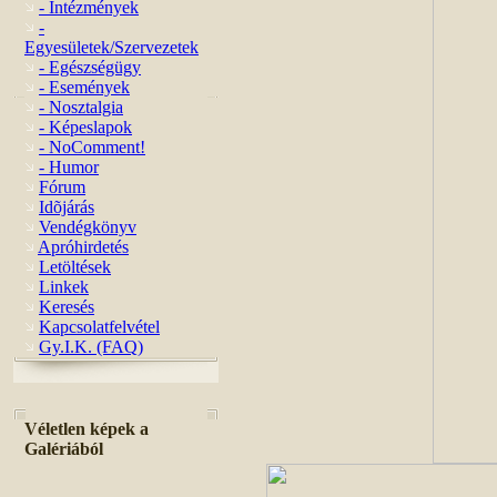
- Intézmények
-
Egyesületek/Szervezetek
- Egészségügy
- Események
- Nosztalgia
- Képeslapok
- NoComment!
- Humor
Fórum
Idõjárás
Vendégkönyv
Apróhirdetés
Letöltések
Linkek
Keresés
Kapcsolatfelvétel
Gy.I.K. (FAQ)
Véletlen képek a
Galériából