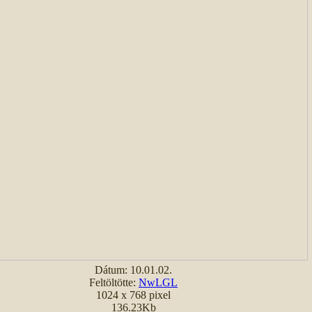
Dátum: 10.01.02.
Feltöltötte:
NwLGL
1024 x 768 pixel
136.23Kb