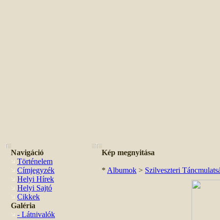
Navigáció
Kép megnyitása
Történelem
Címjegyzék
*
Albumok
>
Szilveszteri Táncmulat
Helyi Hírek
Helyi Sajtó
Cikkek
Galéria
- Látnivalók