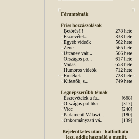
Fórumtémák
Friss hozzászólások
Betörés!!!
278 hete
Észrevétel...
333 hete
Egyéb videók
562 hete
Zene
565 hete
Utcanev valt...
566 hete
Országos po...
617 hete
Vadas
653 hete
Humoros videók
712 hete
Emlékek
728 hete
Kifestõk, s...
749 hete
Legnépszerűbb témák
Észrevételek a fa...
[668]
Országos politika
[317]
Vicc
[240]
Parlamenti Választ...
[180]
Önkormányzati vá...
[139]
Bejelentketés után "kattintható"
lesz, addig használd a menüt.