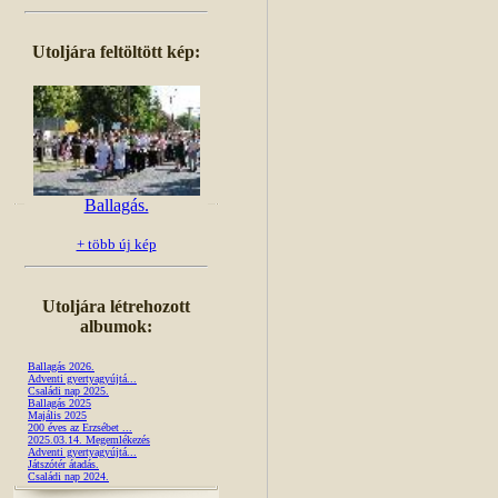
Utoljára feltöltött kép:
Ballagás.
+ több új kép
Utoljára létrehozott
albumok:
Ballagás 2026.
Adventi gyertyagyújtá...
Családi nap 2025.
Ballagás 2025
Majális 2025
200 éves az Erzsébet ...
2025.03.14. Megemlékezés
Adventi gyertyagyújtá...
Játszótér átadás.
Családi nap 2024.