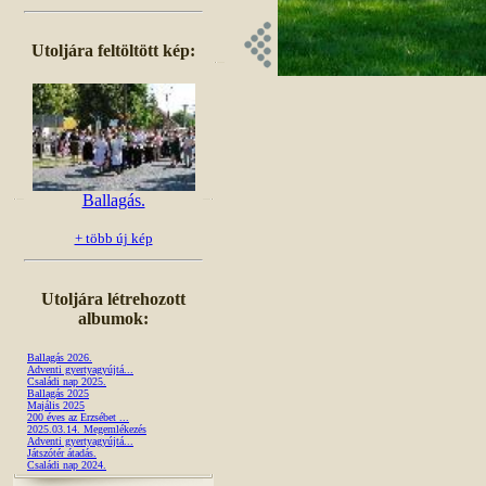
Utoljára feltöltött kép:
Ballagás.
+ több új kép
Utoljára létrehozott
albumok:
Ballagás 2026.
Adventi gyertyagyújtá...
Családi nap 2025.
Ballagás 2025
Majális 2025
200 éves az Erzsébet ...
2025.03.14. Megemlékezés
Adventi gyertyagyújtá...
Játszótér átadás.
Családi nap 2024.