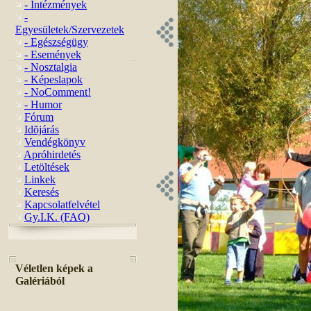
- Intézmények
-
Egyesületek/Szervezetek
- Egészségügy
- Események
- Nosztalgia
- Képeslapok
- NoComment!
- Humor
Fórum
Idõjárás
Vendégkönyv
Apróhirdetés
Letöltések
Linkek
Keresés
Kapcsolatfelvétel
Gy.I.K. (FAQ)
Véletlen képek a
Galériából