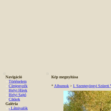
Navigáció
Kép megnyitása
Történelem
Címjegyzék
*
Albumok
>
I. Szentgyörgyi Szüreti
Helyi Hírek
Helyi Sajtó
Cikkek
Galéria
- Látnivalók