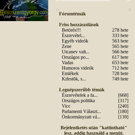
Fórumtémák
Friss hozzászólások
Betörés!!!
278 hete
Észrevétel...
333 hete
Egyéb videók
563 hete
Zene
565 hete
Utcanev valt...
566 hete
Országos po...
617 hete
Vadas
653 hete
Humoros videók
712 hete
Emlékek
728 hete
Kifestõk, s...
749 hete
Legnépszerűbb témák
Észrevételek a fa...
[668]
Országos politika
[317]
Vicc
[240]
Parlamenti Választ...
[180]
Önkormányzati vá...
[139]
Bejelentketés után "kattintható"
lesz, addig használd a menüt.