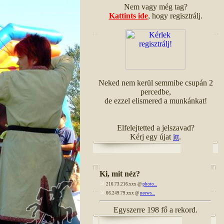
Nem vagy még tag?
Kattints ide
, hogy regisztrálj.
Neked nem kerül semmibe csupán 2
percedbe,
de ezzel elismered a munkánkat!
Elfelejtetted a jelszavad?
Kérj egy újat
itt
.
Ki, mit néz?
216.73.216.xxx @
photo...
66.249.79.xxx @
neews...
Egyszerre 198 fő a rekord.