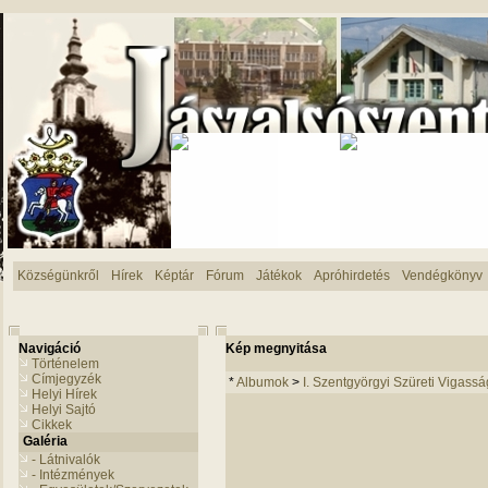
Községünkről
Hírek
Képtár
Fórum
Játékok
Apróhirdetés
Vendégkönyv
Navigáció
Kép megnyitása
Történelem
Címjegyzék
*
Albumok
>
I. Szentgyörgyi Szüreti Vigassá
Helyi Hírek
Helyi Sajtó
Cikkek
Galéria
- Látnivalók
- Intézmények