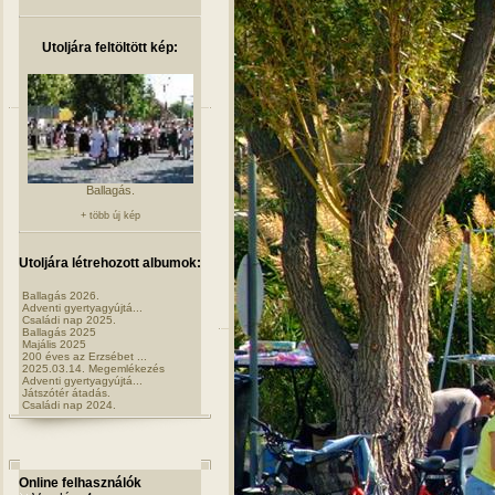
Utoljára feltöltött kép:
Ballagás.
+ több új kép
Utoljára létrehozott albumok:
Ballagás 2026.
Adventi gyertyagyújtá...
Családi nap 2025.
Ballagás 2025
Majális 2025
200 éves az Erzsébet ...
2025.03.14. Megemlékezés
Adventi gyertyagyújtá...
Játszótér átadás.
Családi nap 2024.
Online felhasználók