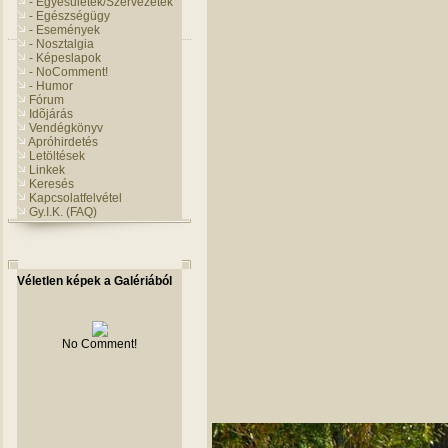
- Egyesületek/Szervezetek
- Egészségügy
- Események
- Nosztalgia
- Képeslapok
- NoComment!
- Humor
Fórum
Idõjárás
Vendégkönyv
Apróhirdetés
Letöltések
Linkek
Keresés
Kapcsolatfelvétel
Gy.I.K. (FAQ)
Véletlen képek a Galériából
No Comment!