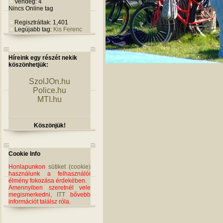
Vendég: 4
Nincs Online tag
Regisztráltak: 1,401
Legújabb tag:
Kis Ferenc
Híreink egy részét nekik
köszönhetjük:
SzolJOn.hu
Police.hu
MTI.hu
Köszönjük!
Cookie Info
Honlapunkon
sütiket (cookie)
használunk a felhasználói
élmény fokozása érdekében.
Amennyiben szeretnél vele
megismerkedni,
ITT
bővebb
információt találsz róla.