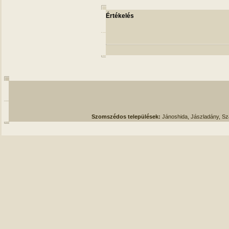
Értékelés
Szomszédos települések:
Jánoshida, Jászladány, S