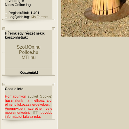
Vendég: 5
Nincs Online tag
Regisztráltak: 1,401
Legújabb tag:
Kis Ferenc
Híreink egy részét nekik
köszönhetjük:
SzolJOn.hu
Police.hu
MTI.hu
Köszönjük!
Cookie Info
Honlapunkon
sütiket (cookie)
használunk a felhasználói
élmény fokozása érdekében.
Amennyiben szeretnél vele
megismerkedni,
ITT
bővebb
információt találsz róla.