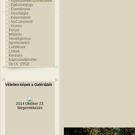
- Egyesületek/Szervezetek
- Egészségügy
- Események
- Nosztalgia
- Képeslapok
- NoComment!
- Humor
Fórum
Idõjárás
Vendégkönyv
Apróhirdetés
Letöltések
Linkek
Keresés
Kapcsolatfelvétel
Gy.I.K. (FAQ)
Véletlen képek a Galériából
2014 Október 23.
Megemlékezés