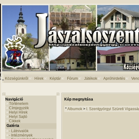
Községünkről
Hírek
Képtár
Fórum
Játékok
Apróhirdetés
Ven
Navigáció
Kép megnyitása
Történelem
Címjegyzék
*
Albumok
>
I. Szentgyörgyi Szüreti Vigassá
Helyi Hírek
Helyi Sajtó
Cikkek
Galéria
- Látnivalók
- Intézmények