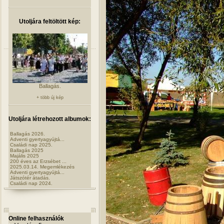
Utoljára feltöltött kép:
Ballagás.
+ több új kép
Utoljára létrehozott albumok:
Ballagás 2026.
Adventi gyertyagyújtá...
Családi nap 2025.
Ballagás 2025
Majális 2025
200 éves az Erzsébet ...
2025.03.14. Megemlékezés
Adventi gyertyagyújtá...
Játszótér átadás.
Családi nap 2024.
Online felhasználók