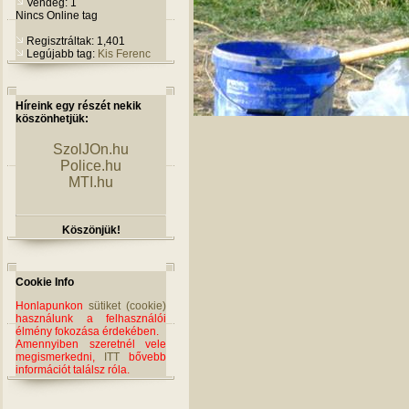
Vendég: 1
Nincs Online tag
Regisztráltak: 1,401
Legújabb tag:
Kis Ferenc
Híreink egy részét nekik
köszönhetjük:
SzolJOn.hu
Police.hu
MTI.hu
Köszönjük!
Cookie Info
Honlapunkon
sütiket (cookie)
használunk a felhasználói
élmény fokozása érdekében.
Amennyiben szeretnél vele
megismerkedni,
ITT
bővebb
információt találsz róla.