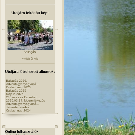
Utoljára feltöltött kép:
Ballagás.
+ több új kép
Utoljára létrehozott albumok:
Ballagás 2026.
Adventi gyertyagyújtá...
Családi nap 2025.
Ballagás 2025
Majális 2025
200 éves az Erzsébet ...
2025.03.14. Megemlékezés
Adventi gyertyagyújtá...
Játszótér átadás.
Családi nap 2024.
Online felhasználók