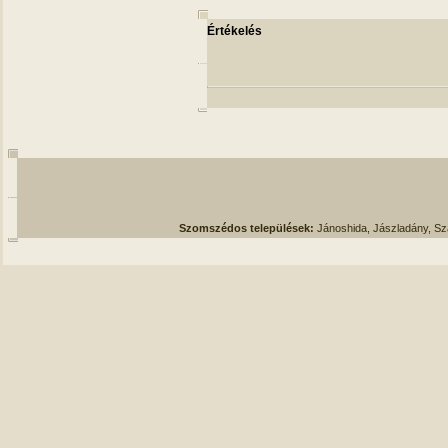
Értékelés
Szomszédos települések:
Jánoshida, Jászladány, S