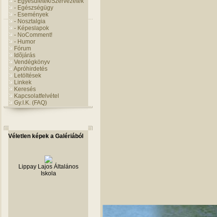
- Egyesületek/Szervezetek
- Egészségügy
- Események
- Nosztalgia
- Képeslapok
- NoComment!
- Humor
Fórum
Idõjárás
Vendégkönyv
Apróhirdetés
Letöltések
Linkek
Keresés
Kapcsolatfelvétel
Gy.I.K. (FAQ)
Véletlen képek a Galériából
Lippay Lajos Általános
Iskola