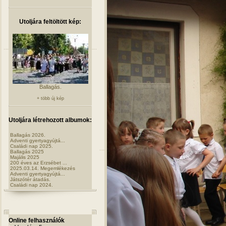
Utoljára feltöltött kép:
Ballagás.
+ több új kép
Utoljára létrehozott albumok:
Ballagás 2026.
Adventi gyertyagyújtá...
Családi nap 2025.
Ballagás 2025
Majális 2025
200 éves az Erzsébet ...
2025.03.14. Megemlékezés
Adventi gyertyagyújtá...
Játszótér átadás.
Családi nap 2024.
Online felhasználók