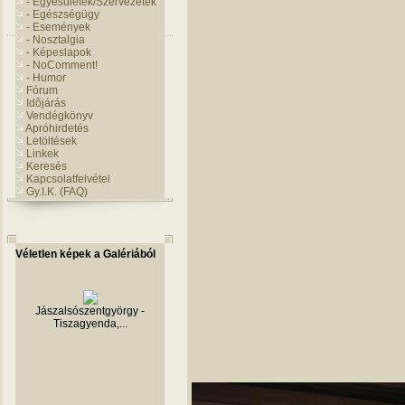
- Egyesületek/Szervezetek
- Egészségügy
- Események
- Nosztalgia
- Képeslapok
- NoComment!
- Humor
Fórum
Idõjárás
Vendégkönyv
Apróhirdetés
Letöltések
Linkek
Keresés
Kapcsolatfelvétel
Gy.I.K. (FAQ)
Véletlen képek a Galériából
Jászalsószentgyörgy -
Tiszagyenda,...