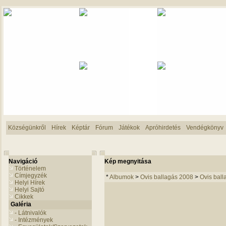
Községünkről
Hírek
Képtár
Fórum
Játékok
Apróhirdetés
Vendégkönyv
Navigáció
Kép megnyitása
Történelem
Címjegyzék
*
Albumok
>
Ovis ballagás 2008
>
Ovis bal
Helyi Hírek
Helyi Sajtó
Cikkek
Galéria
- Látnivalók
- Intézmények