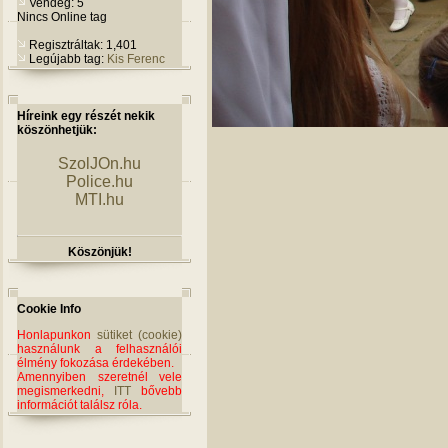
Vendég: 5
Nincs Online tag
Regisztráltak: 1,401
Legújabb tag:
Kis Ferenc
Híreink egy részét nekik
köszönhetjük:
SzolJOn.hu
Police.hu
MTI.hu
Köszönjük!
Cookie Info
Honlapunkon
sütiket (cookie)
használunk a felhasználói
élmény fokozása érdekében.
Amennyiben szeretnél vele
megismerkedni,
ITT
bővebb
információt találsz róla.