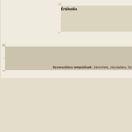
Értékelés
Szomszédos települések:
Jánoshida, Jászladány, S