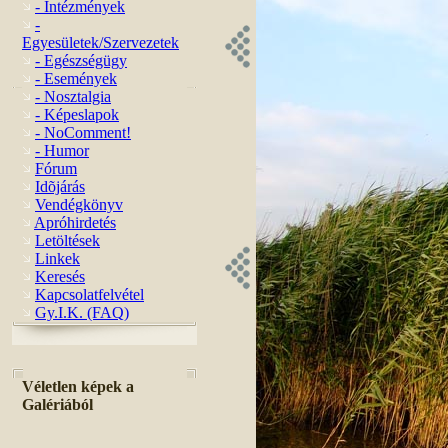
- Intézmények
-
Egyesületek/Szervezetek
- Egészségügy
- Események
- Nosztalgia
- Képeslapok
- NoComment!
- Humor
Fórum
Idõjárás
Vendégkönyv
Apróhirdetés
Letöltések
Linkek
Keresés
Kapcsolatfelvétel
Gy.I.K. (FAQ)
Véletlen képek a
Galériából