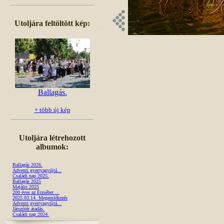
Utoljára feltöltött kép:
Ballagás.
+ több új kép
Utoljára létrehozott
albumok:
Ballagás 2026.
Adventi gyertyagyújtá...
Családi nap 2025.
Ballagás 2025
Majális 2025
200 éves az Erzsébet ...
2025.03.14. Megemlékezés
Adventi gyertyagyújtá...
Játszótér átadás.
Családi nap 2024.