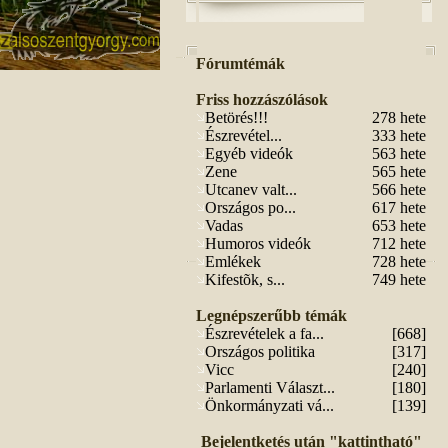
Fórumtémák
Friss hozzászólások
Betörés!!!
278 hete
Észrevétel...
333 hete
Egyéb videók
563 hete
Zene
565 hete
Utcanev valt...
566 hete
Országos po...
617 hete
Vadas
653 hete
Humoros videók
712 hete
Emlékek
728 hete
Kifestõk, s...
749 hete
Legnépszerűbb témák
Észrevételek a fa...
[668]
Országos politika
[317]
Vicc
[240]
Parlamenti Választ...
[180]
Önkormányzati vá...
[139]
Bejelentketés után "kattintható"