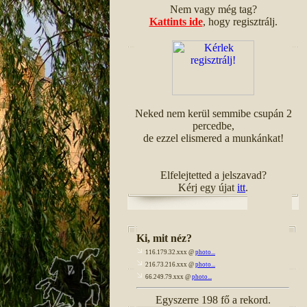
Nem vagy még tag?
Kattints ide
, hogy regisztrálj.
Neked nem kerül semmibe csupán 2
percedbe,
de ezzel elismered a munkánkat!
Elfelejtetted a jelszavad?
Kérj egy újat
itt
.
Ki, mit néz?
116.179.32.xxx @
photo...
216.73.216.xxx @
photo...
66.249.79.xxx @
photo...
Egyszerre 198 fő a rekord.