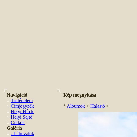
Navigáció
Kép megnyitása
Történelem
Címjegyzék
*
Albumok
>
Halastó
>
Helyi Hírek
Helyi Sajtó
Cikkek
Galéria
- Látnivalók