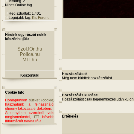
Vendég: 2
Nincs Online tag
Regisztráltak: 1,401
Legújabb tag:
Kis Ferenc
Híreink egy részét nekik
köszönhetjük:
SzolJOn.hu
Police.hu
MTI.hu
Hozzászólások
Köszönjük!
Még nem küldtek hozzászólást
Cookie Info
Hozzászólás küldése
Hozzászólást csak bejelentkezés után küldh
Honlapunkon
sütiket (cookie)
használunk a felhasználói
élmény fokozása érdekében.
Amennyiben szeretnél vele
Értékelés
megismerkedni,
ITT
bővebb
információt találsz róla.