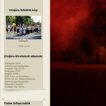
Utoljára feltöltött kép:
Ballagás.
+ több új kép
Utoljára létrehozott albumok:
Ballagás 2026.
Adventi gyertyagyújtá...
Családi nap 2025.
Ballagás 2025
Majális 2025
200 éves az Erzsébet ...
2025.03.14. Megemlékezés
Adventi gyertyagyújtá...
Játszótér átadás.
Családi nap 2024.
Online felhasználók