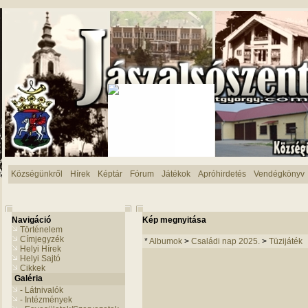
Községünkről
Hírek
Képtár
Fórum
Játékok
Apróhirdetés
Vendégkönyv
Navigáció
Kép megnyitása
Történelem
Címjegyzék
*
Albumok
>
Családi nap 2025.
>
Tüzijáték
Helyi Hírek
Helyi Sajtó
Cikkek
Galéria
- Látnivalók
- Intézmények