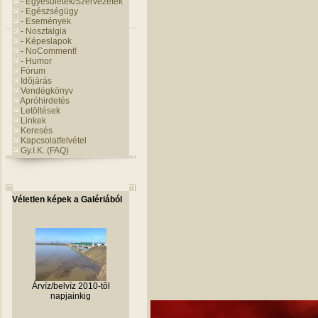
- Egyesületek/Szervezetek
- Egészségügy
- Események
- Nosztalgia
- Képeslapok
- NoComment!
- Humor
Fórum
Idõjárás
Vendégkönyv
Apróhirdetés
Letöltések
Linkek
Keresés
Kapcsolatfelvétel
Gy.I.K. (FAQ)
Véletlen képek a Galériából
Árvíz/belvíz 2010-tõl
napjainkig