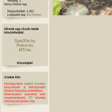
Vendég: 3
Nincs Online tag
Regisztráltak: 1,401
Legújabb tag:
Kis Ferenc
Híreink egy részét nekik
köszönhetjük:
SzolJOn.hu
Police.hu
MTI.hu
Köszönjük!
Cookie Info
Honlapunkon
sütiket (cookie)
használunk a felhasználói
élmény fokozása érdekében.
Amennyiben szeretnél vele
megismerkedni,
ITT
bővebb
információt találsz róla.