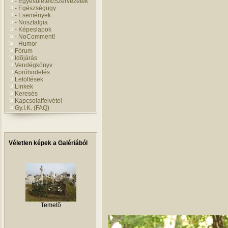
- Egyesületek/Szervezetek
- Egészségügy
- Események
- Nosztalgia
- Képeslapok
- NoComment!
- Humor
Fórum
Idõjárás
Vendégkönyv
Apróhirdetés
Letöltések
Linkek
Keresés
Kapcsolatfelvétel
Gy.I.K. (FAQ)
Véletlen képek a Galériából