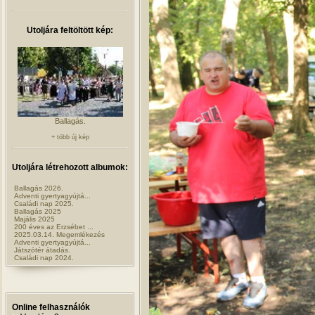
Utoljára feltöltött kép:
Ballagás.
+ több új kép
Utoljára létrehozott albumok:
Ballagás 2026.
Adventi gyertyagyújtá...
Családi nap 2025.
Ballagás 2025
Majális 2025
200 éves az Erzsébet ...
2025.03.14. Megemlékezés
Adventi gyertyagyújtá...
Játszótér átadás.
Családi nap 2024.
Online felhasználók