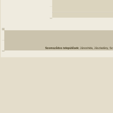
Szomszédos települések:
Jánoshida, Jászladány, S