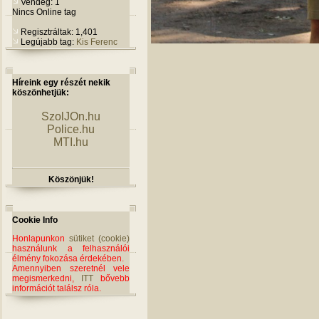
Vendég: 1
Nincs Online tag
Regisztráltak: 1,401
Legújabb tag:
Kis Ferenc
Híreink egy részét nekik
köszönhetjük:
SzolJOn.hu
Police.hu
MTI.hu
Köszönjük!
Cookie Info
Honlapunkon
sütiket (cookie)
használunk a felhasználói
élmény fokozása érdekében.
Amennyiben szeretnél vele
megismerkedni,
ITT
bővebb
információt találsz róla.