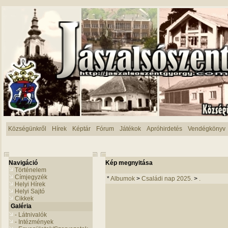
Községünkről
Hírek
Képtár
Fórum
Játékok
Apróhirdetés
Vendégkönyv
Navigáció
Kép megnyitása
Történelem
Címjegyzék
*
Albumok
>
Családi nap 2025.
>
.
Helyi Hírek
Helyi Sajtó
Cikkek
Galéria
- Látnivalók
- Intézmények