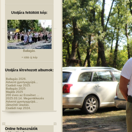
Utoljára feltöltött kép:
Ballagás.
+ több új kép
Utoljára létrehozott albumok:
Ballagás 2026.
Adventi gyertyagyújtá...
Családi nap 2025.
Ballagás 2025
Majális 2025
200 éves az Erzsébet ...
2025.03.14. Megemlékezés
Adventi gyertyagyújtá...
Játszótér átadás.
Családi nap 2024.
Online felhasználók