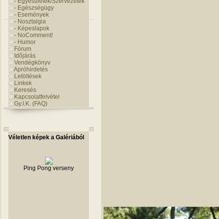
- Egyesületek/Szervezetek
- Egészségügy
- Események
- Nosztalgia
- Képeslapok
- NoComment!
- Humor
Fórum
Idõjárás
Vendégkönyv
Apróhirdetés
Letöltések
Linkek
Keresés
Kapcsolatfelvétel
Gy.I.K. (FAQ)
Véletlen képek a Galériából
Ping Pong verseny