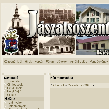
Községünkről
Hírek
Képtár
Fórum
Játékok
Apróhirdetés
Vendégkönyv
Navigáció
Kép megnyitása
Történelem
Címjegyzék
*
Albumok
>
Családi nap 2025.
>
.
Helyi Hírek
Helyi Sajtó
Cikkek
Galéria
- Látnivalók
- Intézmények