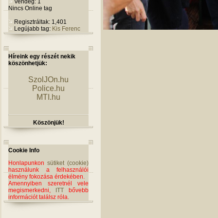
Vendég: 1
Nincs Online tag
Regisztráltak: 1,401
Legújabb tag:
Kis Ferenc
Híreink egy részét nekik
köszönhetjük:
SzolJOn.hu
Police.hu
MTI.hu
Köszönjük!
Cookie Info
Honlapunkon
sütiket (cookie)
használunk a felhasználói
élmény fokozása érdekében.
Amennyiben szeretnél vele
megismerkedni,
ITT
bővebb
információt találsz róla.