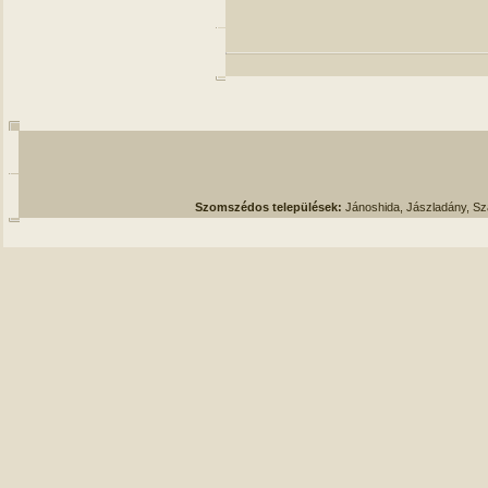
Szomszédos települések:
Jánoshida, Jászladány, S