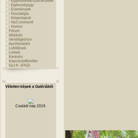
- Egyesületek/Szervezetek
- Egészségügy
- Események
- Nosztalgia
- Képeslapok
- NoComment!
- Humor
Fórum
Idõjárás
Vendégkönyv
Apróhirdetés
Letöltések
Linkek
Keresés
Kapcsolatfelvétel
Gy.I.K. (FAQ)
Véletlen képek a Galériából
Családi nap 2019.