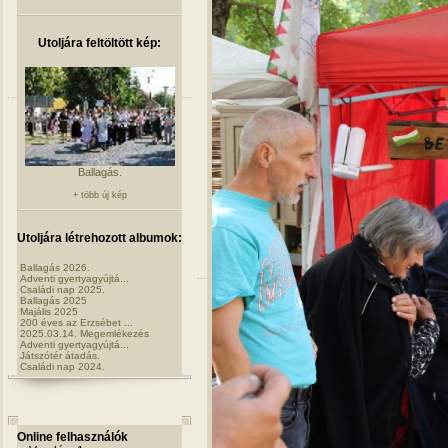
Utoljára feltöltött kép:
Ballagás.
+ több új kép
Utoljára létrehozott albumok:
Ballagás 2026.
Adventi gyertyagyújtá...
Családi nap 2025.
Ballagás 2025
Majális 2025
200 éves az Erzsébet ...
2025.03.14. Megemlékezés
Adventi gyertyagyújtá...
Játszótér átadás.
Családi nap 2024.
Online felhasználók