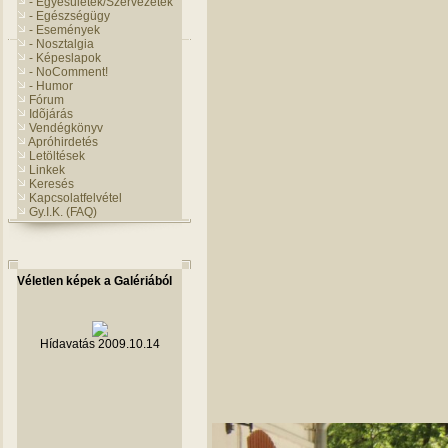
- Egyesületek/Szervezetek
- Egészségügy
- Események
- Nosztalgia
- Képeslapok
- NoComment!
- Humor
Fórum
Idõjárás
Vendégkönyv
Apróhirdetés
Letöltések
Linkek
Keresés
Kapcsolatfelvétel
Gy.I.K. (FAQ)
Véletlen képek a Galériából
Hídavatás 2009.10.14