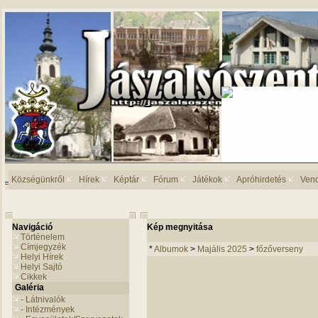
Községünkről
Hírek
Képtár
Fórum
Játékok
Apróhirdetés
Ven
Navigáció
Kép megnyitása
Történelem
Címjegyzék
*
Albumok
>
Majális 2025
>
főzőverseny
Helyi Hírek
Helyi Sajtó
Cikkek
Galéria
- Látnivalók
- Intézmények