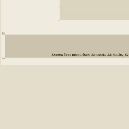
Szomszédos települések:
Jánoshida, Jászladány, S