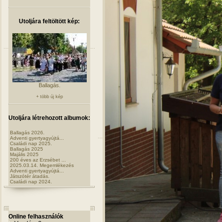
Utoljára feltöltött kép:
Ballagás.
+ több új kép
Utoljára létrehozott albumok:
Ballagás 2026.
Adventi gyertyagyújtá...
Családi nap 2025.
Ballagás 2025
Majális 2025
200 éves az Erzsébet ...
2025.03.14. Megemlékezés
Adventi gyertyagyújtá...
Játszótér átadás.
Családi nap 2024.
Online felhasználók