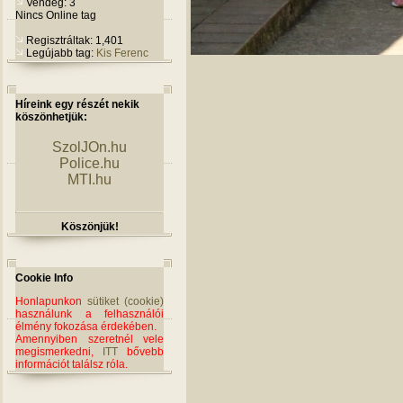
Vendég: 3
Nincs Online tag
Regisztráltak: 1,401
Legújabb tag:
Kis Ferenc
Híreink egy részét nekik
köszönhetjük:
SzolJOn.hu
Police.hu
MTI.hu
Köszönjük!
Cookie Info
Honlapunkon
sütiket (cookie)
használunk a felhasználói
élmény fokozása érdekében.
Amennyiben szeretnél vele
megismerkedni,
ITT
bővebb
információt találsz róla.