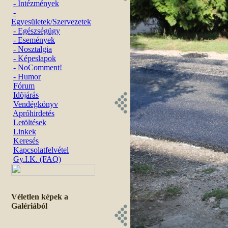
- Intézmények
-
Egyesületek/Szervezetek
- Egészségügy
- Események
- Nosztalgia
- Képeslapok
- NoComment!
- Humor
Fórum
Idõjárás
Vendégkönyv
Apróhirdetés
Letöltések
Linkek
Keresés
Kapcsolatfelvétel
Gy.I.K. (FAQ)
Véletlen képek a
Galériából