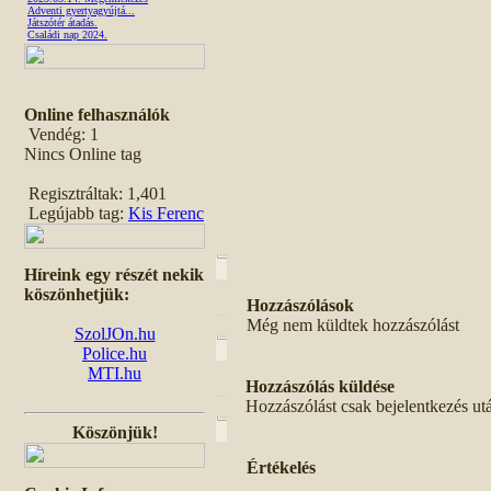
Adventi gyertyagyújtá...
Játszótér átadás.
Családi nap 2024.
Online felhasználók
Vendég: 1
Nincs Online tag
Regisztráltak: 1,401
Legújabb tag:
Kis Ferenc
Híreink egy részét nekik
köszönhetjük:
Hozzászólások
Még nem küldtek hozzászólást
SzolJOn.hu
Police.hu
MTI.hu
Hozzászólás küldése
Hozzászólást csak bejelentkezés ut
Köszönjük!
Értékelés