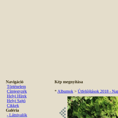
Navigáció
Kép megnyitása
Történelem
Címjegyzék
*
Albumok
>
Útfelújítások 2018 - Nap
Helyi Hírek
Helyi Sajtó
Cikkek
Galéria
- Látnivalók