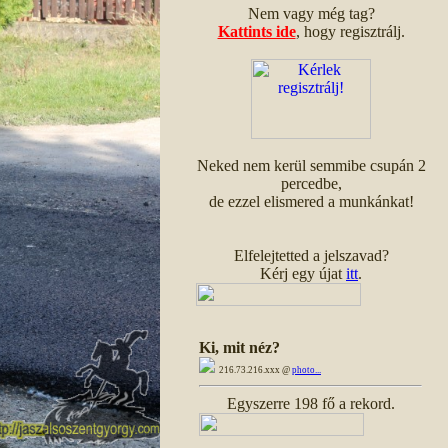
Nem vagy még tag?
Kattints ide
, hogy regisztrálj.
Neked nem kerül semmibe csupán 2
percedbe,
de ezzel elismered a munkánkat!
Elfelejtetted a jelszavad?
Kérj egy újat
itt
.
Ki, mit néz?
216.73.216.xxx @
photo...
Egyszerre 198 fő a rekord.