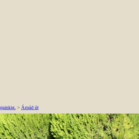
jainkig.
>
Árpád út