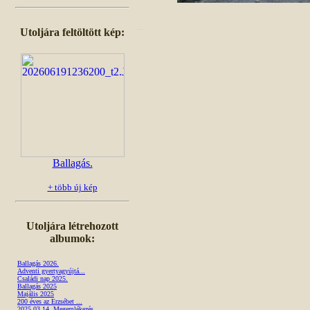
Utoljára feltöltött kép:
Ballagás.
+ több új kép
Utoljára létrehozott
albumok:
Ballagás 2026.
Adventi gyertyagyújtá...
Családi nap 2025.
Ballagás 2025
Majális 2025
200 éves az Erzsébet ...
2025.03.14. Megemlékezés