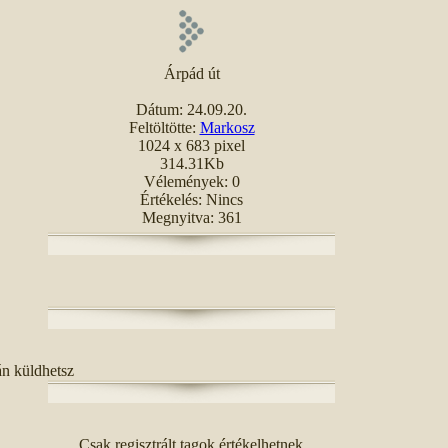
Árpád út
Dátum: 24.09.20.
Feltöltötte:
Markosz
1024 x 683 pixel
314.31Kb
Vélemények: 0
Értékelés: Nincs
Megnyitva: 361
án küldhetsz
Csak regisztrált tagok értékelhetnek