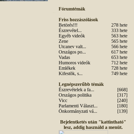
Fórumtémák
Friss hozzászólások
Betörés!!!
278 hete
Észrevétel...
333 hete
Egyéb videók
563 hete
Zene
565 hete
Utcanev valt...
566 hete
Országos po...
617 hete
Vadas
653 hete
Humoros videók
712 hete
Emlékek
728 hete
Kifestõk, s...
749 hete
Legnépszerűbb témák
Észrevételek a fa...
[668]
Országos politika
[317]
Vicc
[240]
Parlamenti Választ...
[180]
Önkormányzati vá...
[139]
Bejelentketés után "kattintható"
lesz, addig használd a menüt.