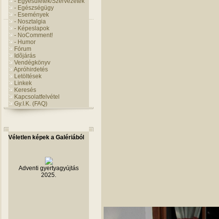
- Egyesületek/Szervezetek
- Egészségügy
- Események
- Nosztalgia
- Képeslapok
- NoComment!
- Humor
Fórum
Idõjárás
Vendégkönyv
Apróhirdetés
Letöltések
Linkek
Keresés
Kapcsolatfelvétel
Gy.I.K. (FAQ)
Véletlen képek a Galériából
Adventi gyertyagyújtás
2025.