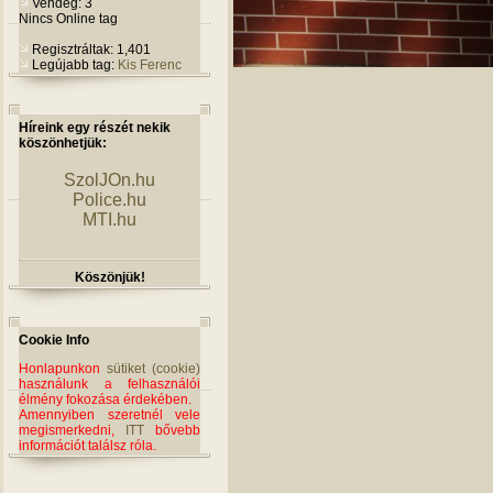
Vendég: 3
Nincs Online tag
Regisztráltak: 1,401
Legújabb tag:
Kis Ferenc
Híreink egy részét nekik
köszönhetjük:
SzolJOn.hu
Police.hu
MTI.hu
Köszönjük!
Cookie Info
Honlapunkon
sütiket (cookie)
használunk a felhasználói
élmény fokozása érdekében.
Amennyiben szeretnél vele
megismerkedni,
ITT
bővebb
információt találsz róla.