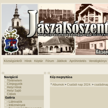
Községünkről
Hírek
Képtár
Fórum
Játékok
Apróhirdetés
Vendégkönyv
Navigáció
Kép megnyitása
Történelem
Címjegyzék
*
Albumok
>
Családi nap 2024.
>
családina
Helyi Hírek
Helyi Sajtó
Cikkek
Galéria
- Látnivalók
- Intézmények