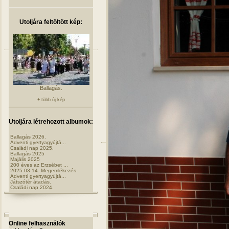
Utoljára feltöltött kép:
Ballagás.
+ több új kép
Utoljára létrehozott albumok:
Ballagás 2026.
Adventi gyertyagyújtá...
Családi nap 2025.
Ballagás 2025
Majális 2025
200 éves az Erzsébet ...
2025.03.14. Megemlékezés
Adventi gyertyagyújtá...
Játszótér átadás.
Családi nap 2024.
Online felhasználók