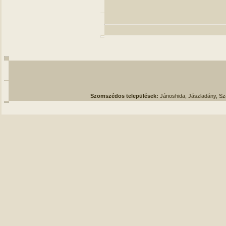
Szomszédos települések:
Jánoshida, Jászladány, S