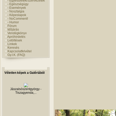
- Egyesületek/Szervezetek
- Egészségügy
- Események
- Nosztalgia
- Képeslapok
- NoComment!
- Humor
Fórum
Idõjárás
Vendégkönyv
Apróhirdetés
Letöltések
Linkek
Keresés
Kapcsolatfelvétel
Gy.I.K. (FAQ)
Véletlen képek a Galériából
Jászalsószentgyörgy -
Tiszagyenda,...