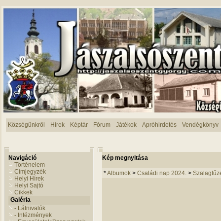
Községünkről
Hírek
Képtár
Fórum
Játékok
Apróhirdetés
Vendégkönyv
Navigáció
Kép megnyitása
Történelem
Címjegyzék
*
Albumok
>
Családi nap 2024.
>
Szalagtűz
Helyi Hírek
Helyi Sajtó
Cikkek
Galéria
- Látnivalók
- Intézmények