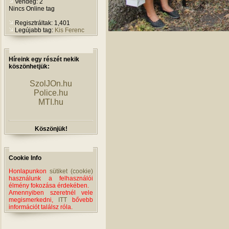
Vendég: 2
Nincs Online tag
Regisztráltak: 1,401
Legújabb tag:
Kis Ferenc
Híreink egy részét nekik
köszönhetjük:
SzolJOn.hu
Police.hu
MTI.hu
Köszönjük!
Cookie Info
Honlapunkon
sütiket (cookie)
használunk a felhasználói
élmény fokozása érdekében.
Amennyiben szeretnél vele
megismerkedni,
ITT
bővebb
információt találsz róla.