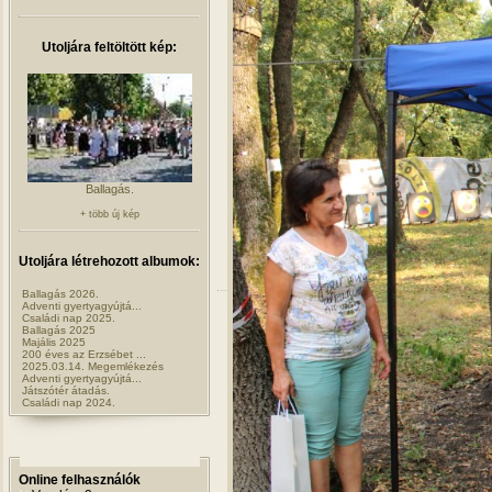
Utoljára feltöltött kép:
Ballagás.
+ több új kép
Utoljára létrehozott albumok:
Ballagás 2026.
Adventi gyertyagyújtá...
Családi nap 2025.
Ballagás 2025
Majális 2025
200 éves az Erzsébet ...
2025.03.14. Megemlékezés
Adventi gyertyagyújtá...
Játszótér átadás.
Családi nap 2024.
Online felhasználók