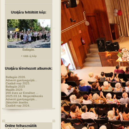
Utoljára feltöltött kép:
Ballagás.
+ több új kép
Utoljára létrehozott albumok:
Ballagás 2026.
Adventi gyertyagyújtá...
Családi nap 2025.
Ballagás 2025
Majális 2025
200 éves az Erzsébet ...
2025.03.14. Megemlékezés
Adventi gyertyagyújtá...
Játszótér átadás.
Családi nap 2024.
Online felhasználók