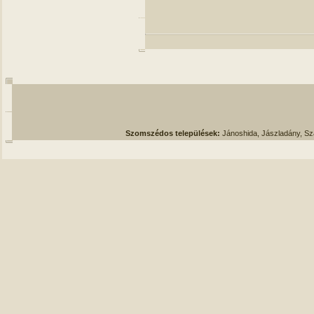
Szomszédos települések:
Jánoshida, Jászladány, S