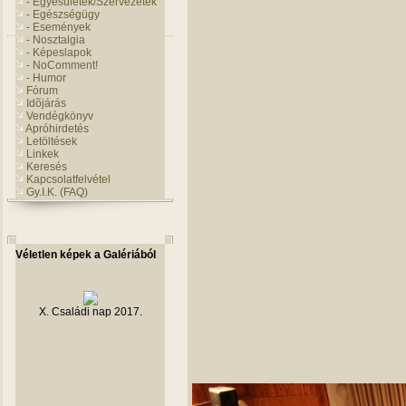
- Egyesületek/Szervezetek
- Egészségügy
- Események
- Nosztalgia
- Képeslapok
- NoComment!
- Humor
Fórum
Idõjárás
Vendégkönyv
Apróhirdetés
Letöltések
Linkek
Keresés
Kapcsolatfelvétel
Gy.I.K. (FAQ)
Véletlen képek a Galériából
X. Családi nap 2017.