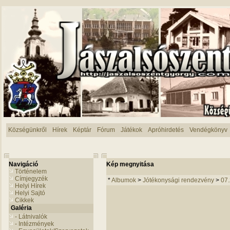
Községünkről
Hírek
Képtár
Fórum
Játékok
Apróhirdetés
Vendégkönyv
Navigáció
Kép megnyitása
Történelem
Címjegyzék
*
Albumok
>
Jótékonysági rendezvény
>
07
Helyi Hírek
Helyi Sajtó
Cikkek
Galéria
- Látnivalók
- Intézmények