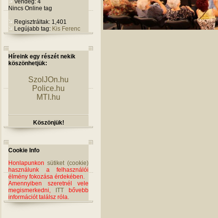
Vendég: 4
Nincs Online tag
Regisztráltak: 1,401
Legújabb tag:
Kis Ferenc
Híreink egy részét nekik
köszönhetjük:
SzolJOn.hu
Police.hu
MTI.hu
Köszönjük!
Cookie Info
Honlapunkon
sütiket (cookie)
használunk a felhasználói
élmény fokozása érdekében.
Amennyiben szeretnél vele
megismerkedni,
ITT
bővebb
információt találsz róla.