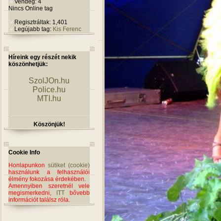
Vendég: 4
Nincs Online tag
Regisztráltak: 1,401
Legújabb tag:
Kis Ferenc
Híreink egy részét nekik
köszönhetjük:
SzolJOn.hu
Police.hu
MTI.hu
Köszönjük!
Cookie Info
Honlapunkon
sütiket (cookie)
használunk a felhasználói
élmény fokozása érdekében.
Amennyiben szeretnél vele
megismerkedni,
ITT
bővebb
információt találsz róla.