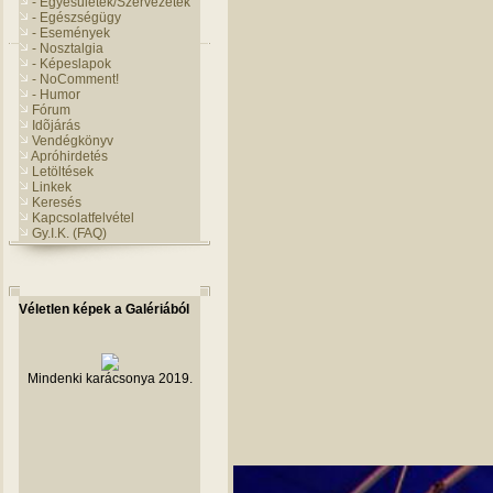
- Egyesületek/Szervezetek
- Egészségügy
- Események
- Nosztalgia
- Képeslapok
- NoComment!
- Humor
Fórum
Idõjárás
Vendégkönyv
Apróhirdetés
Letöltések
Linkek
Keresés
Kapcsolatfelvétel
Gy.I.K. (FAQ)
Véletlen képek a Galériából
Mindenki karácsonya 2019.