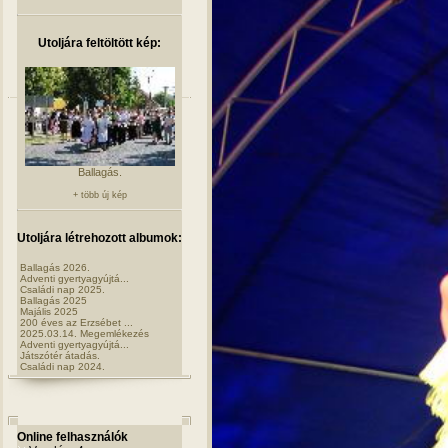
Utoljára feltöltött kép:
Ballagás.
+ több új kép
Utoljára létrehozott albumok:
Ballagás 2026.
Adventi gyertyagyújtá...
Családi nap 2025.
Ballagás 2025
Majális 2025
200 éves az Erzsébet ...
2025.03.14. Megemlékezés
Adventi gyertyagyújtá...
Játszótér átadás.
Családi nap 2024.
Online felhasználók