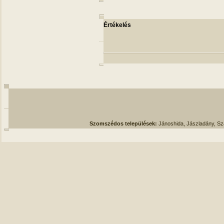
Értékelés
Szomszédos települések:
Jánoshida, Jászladány, S