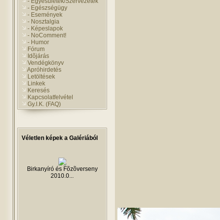
- Egyesületek/Szervezetek
- Egészségügy
- Események
- Nosztalgia
- Képeslapok
- NoComment!
- Humor
Fórum
Idõjárás
Vendégkönyv
Apróhirdetés
Letöltések
Linkek
Keresés
Kapcsolatfelvétel
Gy.I.K. (FAQ)
Véletlen képek a Galériából
Birkanyíró és Fõzõverseny
2010.0...