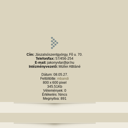
Cím:
Jászalsószentgyörgy, Fõ u. 70.
Telefon/fax:
57/456-254
E-mail:
jakonyvtar@pr.hu
Intézményvezetõ:
Müller Attiláné
Dátum: 08.05.27.
Feltöltötte:
mbandi
800 x 600 pixel
345.51Kb
Vélemények: 0
Értékelés: Nincs
Megnyitva: 891