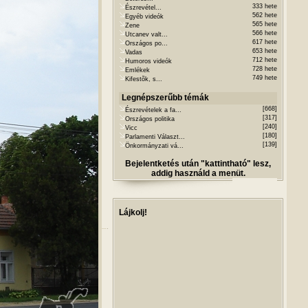
333 hete
Észrevétel...
562 hete
Egyéb videók
565 hete
Zene
566 hete
Utcanev valt...
617 hete
Országos po...
653 hete
Vadas
712 hete
Humoros videók
728 hete
Emlékek
749 hete
Kifestõk, s...
Legnépszerűbb témák
[668]
Észrevételek a fa...
[317]
Országos politika
[240]
Vicc
[180]
Parlamenti Választ...
[139]
Önkormányzati vá...
Bejelentketés után "kattintható" lesz,
addig használd a menüt.
Lájkolj!