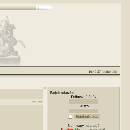
19:40:37 (csütörtök)
Bejelentkezés
Felhasználónév
<<
>>
Jelszó
Nem vagy még tag?
Kattints ide
, hogy regisztrálj.