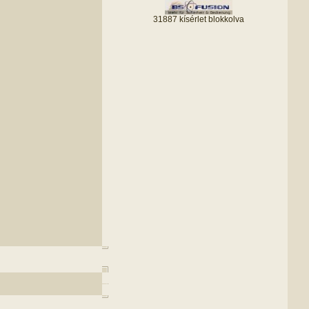
31887 kísérlet blokkolva