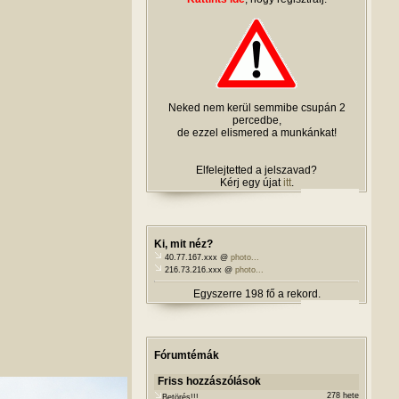
Neked nem kerül semmibe csupán 2
percedbe,
de ezzel elismered a munkánkat!
Elfelejtetted a jelszavad?
Kérj egy újat
itt
.
Ki, mit néz?
40.77.167.xxx @
photo...
216.73.216.xxx @
photo...
Egyszerre 198 fő a rekord.
Fórumtémák
Friss hozzászólások
278 hete
Betörés!!!