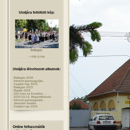
Utoljára feltöltött kép:
Ballagás.
+ több új kép
Utoljára létrehozott albumok:
Ballagás 2026.
Adventi gyertyagyújtá...
Családi nap 2025.
Ballagás 2025
Majális 2025
200 éves az Erzsébet ...
2025.03.14. Megemlékezés
Adventi gyertyagyújtá...
Játszótér átadás.
Családi nap 2024.
Online felhasználók