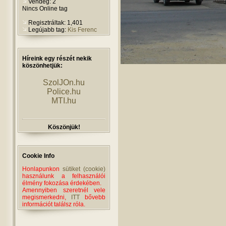
Vendég: 2
Nincs Online tag
Regisztráltak: 1,401
Legújabb tag:
Kis Ferenc
Híreink egy részét nekik
köszönhetjük:
SzolJOn.hu
Police.hu
MTI.hu
Köszönjük!
Cookie Info
Honlapunkon
sütiket (cookie)
használunk a felhasználói
élmény fokozása érdekében.
Amennyiben szeretnél vele
megismerkedni,
ITT
bővebb
információt találsz róla.