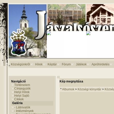
Községünkről
Hírek
Képtár
Fórum
Játékok
Apróhirdetés
Navigáció
Kép megnyitása
Történelem
Címjegyzék
*
Albumok
>
Községi könyvtár
>
Község
Helyi Hírek
Helyi Sajtó
Cikkek
Galéria
- Látnivalók
- Intézmények