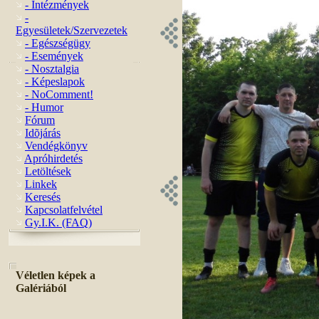
- Intézmények
-
Egyesületek/Szervezetek
- Egészségügy
- Események
- Nosztalgia
- Képeslapok
- NoComment!
- Humor
Fórum
Idõjárás
Vendégkönyv
Apróhirdetés
Letöltések
Linkek
Keresés
Kapcsolatfelvétel
Gy.I.K. (FAQ)
Véletlen képek a
Galériából