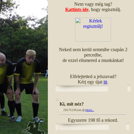
Nem vagy még tag?
Kattints ide
, hogy regisztrálj.
Neked nem kerül semmibe csupán 2
percedbe,
de ezzel elismered a munkánkat!
Elfelejtetted a jelszavad?
Kérj egy újat
itt
.
Ki, mit néz?
216.73.216.xxx @
photo...
Egyszerre 198 fő a rekord.