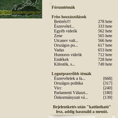
Fórumtémák
Friss hozzászólások
Betörés!!!
278 hete
Észrevétel...
333 hete
Egyéb videók
562 hete
Zene
565 hete
Utcanev valt...
566 hete
Országos po...
617 hete
Vadas
653 hete
Humoros videók
712 hete
Emlékek
728 hete
Kifestõk, s...
749 hete
Legnépszerűbb témák
Észrevételek a fa...
[668]
Országos politika
[317]
Vicc
[240]
Parlamenti Választ...
[180]
Önkormányzati vá...
[139]
Bejelentketés után "kattintható"
lesz, addig használd a menüt.