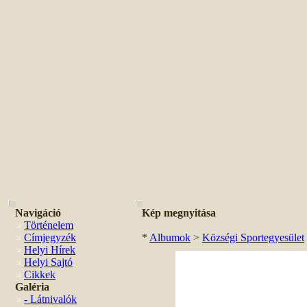
Navigáció
Kép megnyitása
Történelem
Címjegyzék
*
Albumok
>
Községi Sportegyesület
Helyi Hírek
Helyi Sajtó
Cikkek
Galéria
- Látnivalók