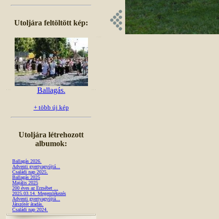
Utoljára feltöltött kép:
Ballagás.
+ több új kép
Utoljára létrehozott
albumok:
Ballagás 2026.
Adventi gyertyagyújtá...
Családi nap 2025.
Ballagás 2025
Majális 2025
200 éves az Erzsébet ...
2025.03.14. Megemlékezés
Adventi gyertyagyújtá...
Játszótér átadás.
Családi nap 2024.