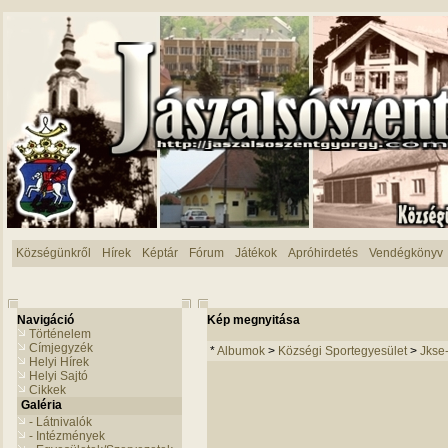
Községünkről
Hírek
Képtár
Fórum
Játékok
Apróhirdetés
Vendégkönyv
Navigáció
Kép megnyitása
Történelem
Címjegyzék
*
Albumok
>
Községi Sportegyesület
>
Jkse
Helyi Hírek
Helyi Sajtó
Cikkek
Galéria
- Látnivalók
- Intézmények