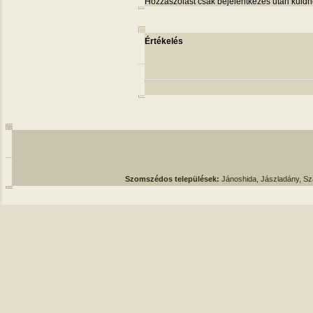
Hozzászólást csak bejelentkezés után küldh
Értékelés
Szomszédos települések:
Jánoshida, Jászladány, S