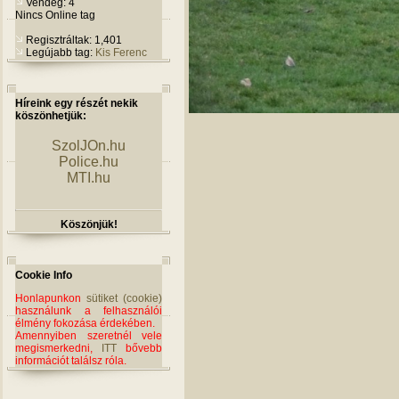
Vendég: 4
Nincs Online tag
Regisztráltak: 1,401
Legújabb tag:
Kis Ferenc
Híreink egy részét nekik
köszönhetjük:
SzolJOn.hu
Police.hu
MTI.hu
Köszönjük!
Cookie Info
Honlapunkon
sütiket (cookie)
használunk a felhasználói
élmény fokozása érdekében.
Amennyiben szeretnél vele
megismerkedni,
ITT
bővebb
információt találsz róla.