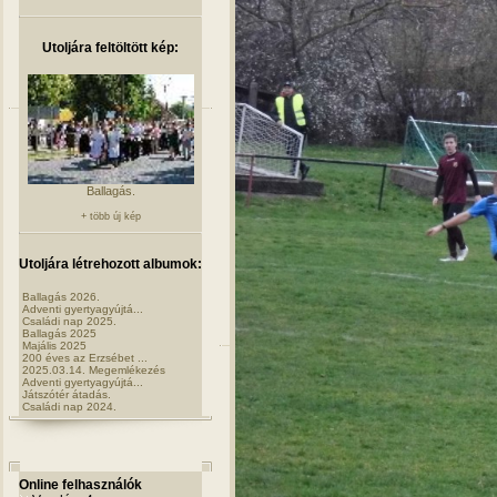
Utoljára feltöltött kép:
Ballagás.
+ több új kép
Utoljára létrehozott albumok:
Ballagás 2026.
Adventi gyertyagyújtá...
Családi nap 2025.
Ballagás 2025
Majális 2025
200 éves az Erzsébet ...
2025.03.14. Megemlékezés
Adventi gyertyagyújtá...
Játszótér átadás.
Családi nap 2024.
Online felhasználók