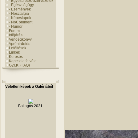
- Egyesületek/Szervezetek
- Egészségügy
- Események
- Nosztalgia
- Képeslapok
- NoComment!
- Humor
Fórum
Idõjárás
Vendégkönyv
Apróhirdetés
Letöltések
Linkek
Keresés
Kapcsolatfelvétel
Gy.I.K. (FAQ)
Véletlen képek a Galériából
Ballagás 2021.