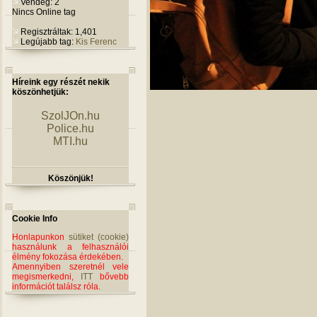
Vendég: 2
Nincs Online tag
Regisztráltak: 1,401
Legújabb tag:
Kis Ferenc
Híreink egy részét nekik
köszönhetjük:
SzolJOn.hu
Police.hu
MTI.hu
Köszönjük!
Cookie Info
Honlapunkon
sütiket (cookie)
használunk a felhasználói
élmény fokozása érdekében.
Amennyiben szeretnél vele
megismerkedni,
ITT
bővebb
információt találsz róla.