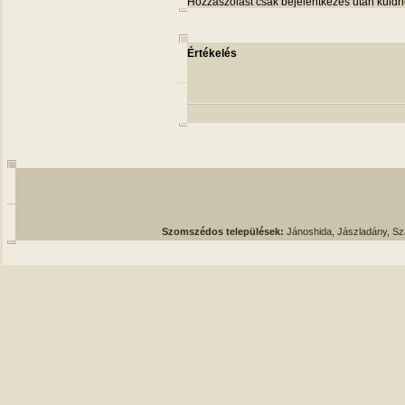
Hozzászólást csak bejelentkezés után küldh
Értékelés
Szomszédos települések:
Jánoshida, Jászladány, S