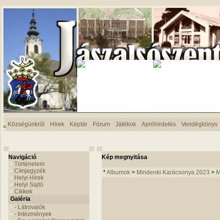
Községünkről
Hírek
Képtár
Fórum
Játékok
Apróhirdetés
Vendégkönyv
Navigáció
Kép megnyitása
Történelem
Címjegyzék
*
Albumok
>
Mindenki Karácsonya 2023
>
M
Helyi Hírek
Helyi Sajtó
Cikkek
Galéria
- Látnivalók
- Intézmények