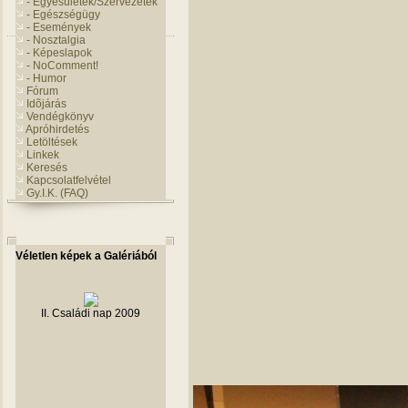
- Egyesületek/Szervezetek
- Egészségügy
- Események
- Nosztalgia
- Képeslapok
- NoComment!
- Humor
Fórum
Idõjárás
Vendégkönyv
Apróhirdetés
Letöltések
Linkek
Keresés
Kapcsolatfelvétel
Gy.I.K. (FAQ)
Véletlen képek a Galériából
II. Családi nap 2009