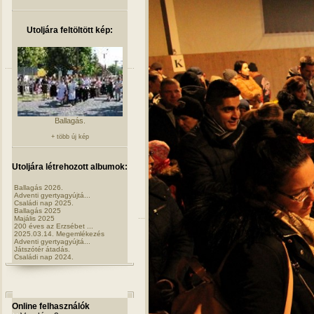
Utoljára feltöltött kép:
Ballagás.
+ több új kép
Utoljára létrehozott albumok:
Ballagás 2026.
Adventi gyertyagyújtá...
Családi nap 2025.
Ballagás 2025
Majális 2025
200 éves az Erzsébet ...
2025.03.14. Megemlékezés
Adventi gyertyagyújtá...
Játszótér átadás.
Családi nap 2024.
Online felhasználók