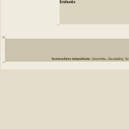
Értékelés
Szomszédos települések:
Jánoshida, Jászladány, S