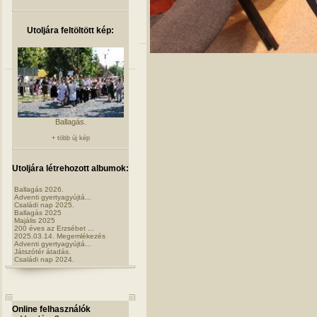
Utoljára feltöltött kép:
Ballagás.
+ több új kép
Utoljára létrehozott albumok:
Ballagás 2026.
Adventi gyertyagyújtá...
Családi nap 2025.
Ballagás 2025
Majális 2025
200 éves az Erzsébet ...
2025.03.14. Megemlékezés
Adventi gyertyagyújtá...
Játszótér átadás.
Családi nap 2024.
Online felhasználók