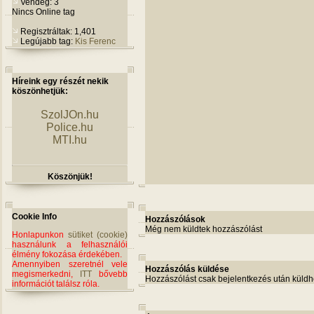
Vendég: 3
Nincs Online tag
Regisztráltak: 1,401
Legújabb tag:
Kis Ferenc
Híreink egy részét nekik
köszönhetjük:
SzolJOn.hu
Police.hu
MTI.hu
Köszönjük!
Cookie Info
Hozzászólások
Még nem küldtek hozzászólást
Honlapunkon
sütiket (cookie)
használunk a felhasználói
élmény fokozása érdekében.
Amennyiben szeretnél vele
Hozzászólás küldése
megismerkedni,
ITT
bővebb
Hozzászólást csak bejelentkezés után küldh
információt találsz róla.