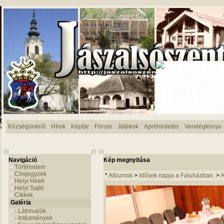
Községünkről
Hírek
Képtár
Fórum
Játékok
Apróhirdetés
Vendégkönyv
Navigáció
Kép megnyitása
Történelem
Címjegyzék
*
Albumok
>
Idősek napja a Faluházban.
>
A
Helyi Hírek
Helyi Sajtó
Cikkek
Galéria
- Látnivalók
- Intézmények