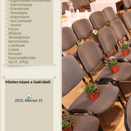
- Egyesületek/Szervezetek
- Egészségügy
- Események
- Nosztalgia
- Képeslapok
- NoComment!
- Humor
Fórum
Idõjárás
Vendégkönyv
Apróhirdetés
Letöltések
Linkek
Keresés
Kapcsolatfelvétel
Gy.I.K. (FAQ)
Véletlen képek a Galériából
2010. Március 15.