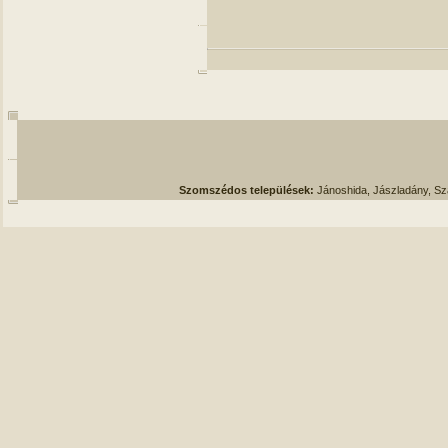
Szomszédos települések:
Jánoshida, Jászladány, S