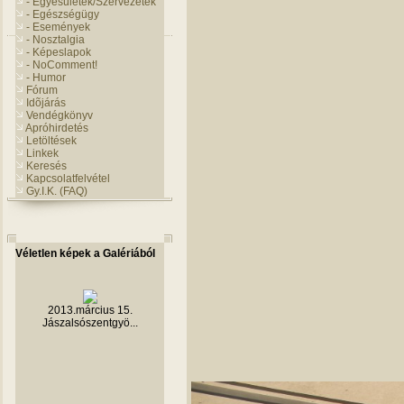
- Egyesületek/Szervezetek
- Egészségügy
- Események
- Nosztalgia
- Képeslapok
- NoComment!
- Humor
Fórum
Idõjárás
Vendégkönyv
Apróhirdetés
Letöltések
Linkek
Keresés
Kapcsolatfelvétel
Gy.I.K. (FAQ)
Véletlen képek a Galériából
2013.március 15.
Jászalsószentgyö...