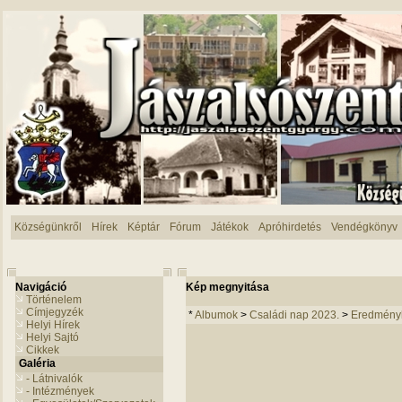
Községünkről
Hírek
Képtár
Fórum
Játékok
Apróhirdetés
Vendégkönyv
Navigáció
Kép megnyitása
Történelem
Címjegyzék
*
Albumok
>
Családi nap 2023.
>
Eredményh
Helyi Hírek
Helyi Sajtó
Cikkek
Galéria
- Látnivalók
- Intézmények