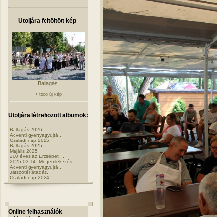
Utoljára feltöltött kép:
Ballagás.
+ több új kép
Utoljára létrehozott albumok:
Ballagás 2026.
Adventi gyertyagyújtá...
Családi nap 2025.
Ballagás 2025
Majális 2025
200 éves az Erzsébet ...
2025.03.14. Megemlékezés
Adventi gyertyagyújtá...
Játszótér átadás.
Családi nap 2024.
Online felhasználók