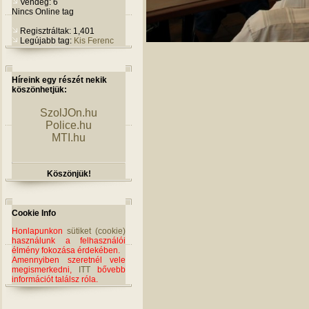
Vendég: 6
Nincs Online tag
Regisztráltak: 1,401
Legújabb tag:
Kis Ferenc
Híreink egy részét nekik
köszönhetjük:
SzolJOn.hu
Police.hu
MTI.hu
Köszönjük!
Cookie Info
Honlapunkon
sütiket (cookie)
használunk a felhasználói
élmény fokozása érdekében.
Amennyiben szeretnél vele
megismerkedni,
ITT
bővebb
információt találsz róla.